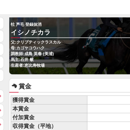
牡 芦毛 登録抹消
イシノチカラ
父:クリプティックラスカル
母:カゴヤコウハク
調教師:成島 英春 (美浦)
馬主:石井 敏
生産者:恵比寿牧場
賞金
獲得賞金
本賞金
付加賞金
収得賞金（平地）