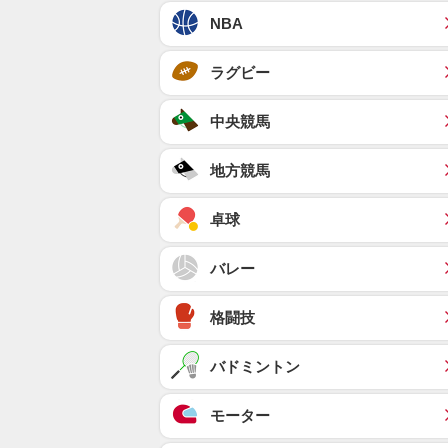
NBA
ラグビー
中央競馬
地方競馬
卓球
バレー
格闘技
バドミントン
モーター