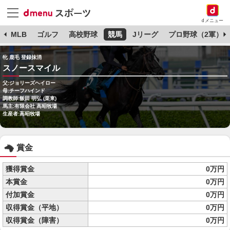
dメニュー
球
MLB
ゴルフ
高校野球
競馬
Jリーグ
プロ野球（2軍）
牝 鹿毛 登録抹消
スノースマイル
父:ジョリーズヘイロー
母:チーフハインド
調教師:飯田 明弘 (栗東)
馬主:有限会社 高昭牧場
生産者:高昭牧場
賞金
獲得賞金
0万円
本賞金
0万円
付加賞金
0万円
収得賞金（平地）
0万円
収得賞金（障害）
0万円