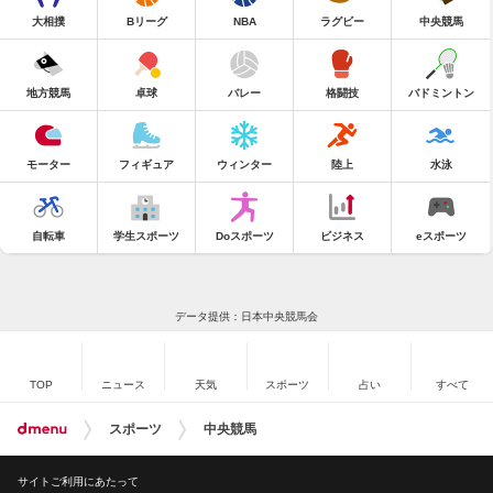
大相撲
Bリーグ
NBA
ラグビー
中央競馬
地方競馬
卓球
バレー
格闘技
バドミントン
モーター
フィギュア
ウィンター
陸上
水泳
自転車
学生スポーツ
Doスポーツ
ビジネス
eスポーツ
データ提供：日本中央競馬会
TOP
ニュース
天気
スポーツ
占い
すべて
スポーツ
中央競馬
サイトご利用にあたって