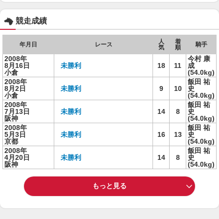
競走成績
人
着
年月日
レース
騎手
気
順
2008年
今村 康
8月16日
未勝利
18
11
成
小倉
(54.0kg)
2008年
飯田 祐
8月2日
未勝利
9
10
史
小倉
(54.0kg)
2008年
飯田 祐
7月13日
未勝利
14
8
史
阪神
(54.0kg)
2008年
飯田 祐
5月3日
未勝利
16
13
史
京都
(54.0kg)
2008年
飯田 祐
4月20日
未勝利
14
8
史
阪神
(54.0kg)
もっと見る