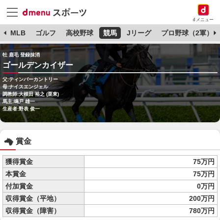
dメニュー
球
MLB
ゴルフ
高校野球
競馬
Jリーグ
プロ野球（2軍）
牡 鹿毛 登録抹消
ゴールデンカイザー
父:ティンバーカントリー
母:ナイスエンジェル
調教師:大根田 裕之 (栗東)
馬主:鳴戸 雄一
生産者:野表 俊一
賞金
獲得賞金
75万円
本賞金
75万円
付加賞金
0万円
収得賞金（平地）
200万円
収得賞金（障害）
780万円