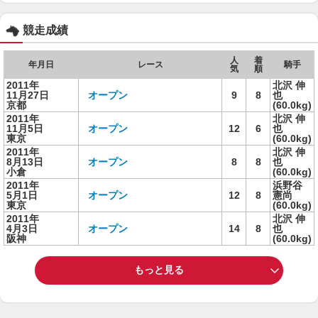
競走成績
人
着
年月日
レース
騎手
気
順
2011年
北沢 伸
11月27日
オープン
9
8
也
京都
(60.0kg)
2011年
北沢 伸
11月5日
オープン
12
6
也
東京
(60.0kg)
2011年
北沢 伸
8月13日
オープン
8
8
也
小倉
(60.0kg)
2011年
浜野谷
5月1日
オープン
12
8
憲尚
東京
(60.0kg)
2011年
北沢 伸
4月3日
オープン
14
8
也
阪神
(60.0kg)
もっと見る