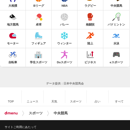
大相撲
Bリーグ
NBA
ラグビー
中央競馬
地方競馬
卓球
バレー
格闘技
バドミントン
モーター
フィギュア
ウィンター
陸上
水泳
自転車
学生スポーツ
Doスポーツ
ビジネス
eスポーツ
データ提供：日本中央競馬会
TOP
ニュース
天気
スポーツ
占い
すべて
スポーツ
中央競馬
サイトご利用にあたって