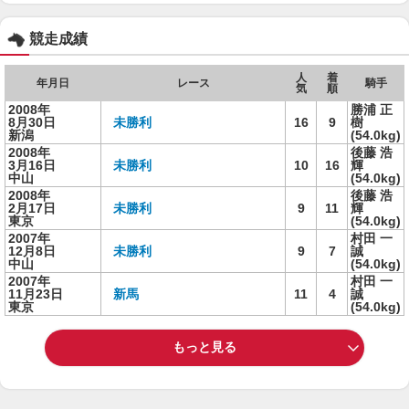
競走成績
人
着
年月日
レース
騎手
気
順
2008年
勝浦 正
8月30日
未勝利
16
9
樹
新潟
(54.0kg)
2008年
後藤 浩
3月16日
未勝利
10
16
輝
中山
(54.0kg)
2008年
後藤 浩
2月17日
未勝利
9
11
輝
東京
(54.0kg)
2007年
村田 一
12月8日
未勝利
9
7
誠
中山
(54.0kg)
2007年
村田 一
11月23日
新馬
11
4
誠
東京
(54.0kg)
もっと見る