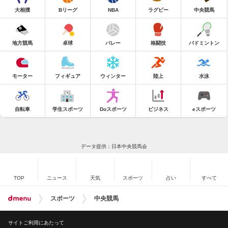
大相撲
Bリーグ
NBA
ラグビー
中央競馬
地方競馬
卓球
バレー
格闘技
バドミントン
モーター
フィギュア
ウィンター
陸上
水泳
自転車
学生スポーツ
Doスポーツ
ビジネス
eスポーツ
データ提供：日本中央競馬会
TOP
ニュース
天気
スポーツ
占い
すべて
スポーツ
中央競馬
サイトご利用にあたって