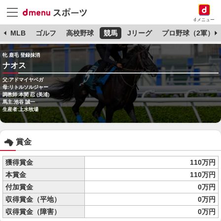
dメニュー
球
MLB
ゴルフ
高校野球
競馬
Jリーグ
プロ野球（2軍）
牝 鹿毛 登録抹消
ナオス
父:アドマイヤベガ
母:リトルソルジャー
調教師:本間 忍 (美浦)
馬主:池谷 誠一
生産者:上水牧場
賞金
獲得賞金
110万円
本賞金
110万円
付加賞金
0万円
収得賞金（平地）
0万円
収得賞金（障害）
0万円