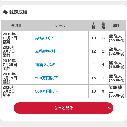
競走成績
人
着
年月日
レース
騎手
気
順
2010年
黛 弘人
11月7日
みちのくＳ
10
12
(55.0kg)
福島
2010年
黛 弘人
8月7日
立待岬特別
12
1
(52.0kg)
函館
2010年
黛 弘人
7月25日
道新スポ杯
4
4
(55.0kg)
函館
2010年
黛 弘人
6月19日
500万円以下
15
1
(55.0kg)
函館
2010年
岩部 純
5月2日
500万円以下
10
9
二
新潟
(55.0kg)
もっと見る