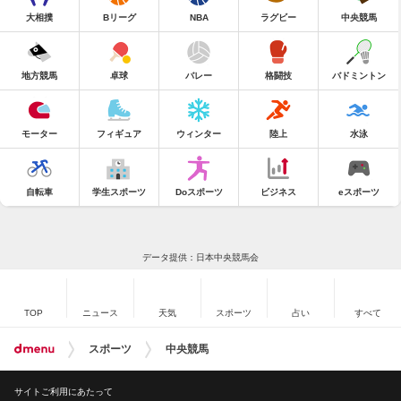
大相撲
Bリーグ
NBA
ラグビー
中央競馬
地方競馬
卓球
バレー
格闘技
バドミントン
モーター
フィギュア
ウィンター
陸上
水泳
自転車
学生スポーツ
Doスポーツ
ビジネス
eスポーツ
データ提供：日本中央競馬会
TOP
ニュース
天気
スポーツ
占い
すべて
スポーツ
中央競馬
サイトご利用にあたって