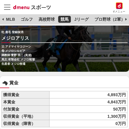
dメニュー
球
MLB
ゴルフ
高校野球
競馬
Jリーグ
プロ野球（2軍）
牝 鹿毛 登録抹消
メジロアリス
父:アドマイヤコジーン
母:メジロシルビア
調教師:萱野 浩二 (美浦)
馬主:有限会社 メジロ牧場
生産者:メジロ牧場
賞金
獲得賞金
4,893万円
本賞金
4,843万円
付加賞金
50万円
収得賞金（平地）
1,300万円
収得賞金（障害）
0万円