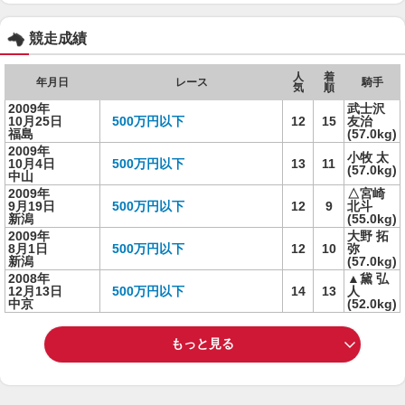
競走成績
人
着
年月日
レース
騎手
気
順
2009年
武士沢
10月25日
500万円以下
12
15
友治
福島
(57.0kg)
2009年
小牧 太
10月4日
500万円以下
13
11
(57.0kg)
中山
2009年
△宮崎
9月19日
500万円以下
12
9
北斗
新潟
(55.0kg)
2009年
大野 拓
8月1日
500万円以下
12
10
弥
新潟
(57.0kg)
2008年
▲黛 弘
12月13日
500万円以下
14
13
人
中京
(52.0kg)
もっと見る