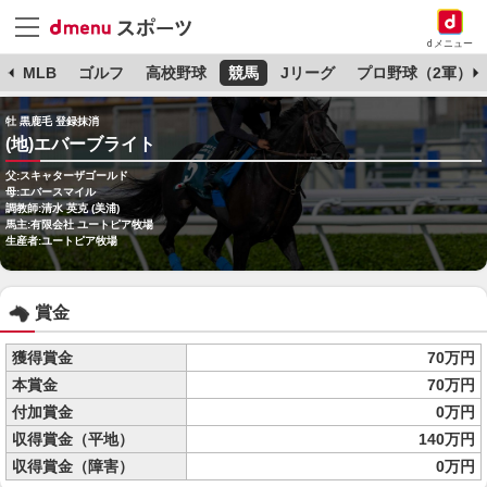
dメニュー
球
MLB
ゴルフ
高校野球
競馬
Jリーグ
プロ野球（2軍）
牡 黒鹿毛 登録抹消
(地)エバーブライト
父:スキャターザゴールド
母:エバースマイル
調教師:清水 英克 (美浦)
馬主:有限会社 ユートピア牧場
生産者:ユートピア牧場
賞金
獲得賞金
70万円
本賞金
70万円
付加賞金
0万円
収得賞金（平地）
140万円
収得賞金（障害）
0万円