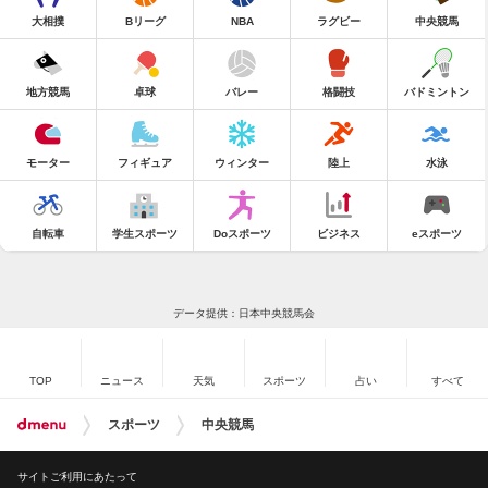
大相撲
Bリーグ
NBA
ラグビー
中央競馬
地方競馬
卓球
バレー
格闘技
バドミントン
モーター
フィギュア
ウィンター
陸上
水泳
自転車
学生スポーツ
Doスポーツ
ビジネス
eスポーツ
データ提供：日本中央競馬会
TOP
ニュース
天気
スポーツ
占い
すべて
スポーツ
中央競馬
サイトご利用にあたって