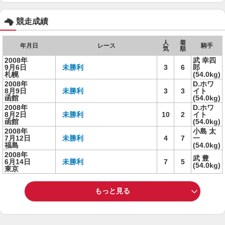
競走成績
人
着
年月日
レース
騎手
気
順
2008年
武 幸四
9月6日
未勝利
3
6
郎
札幌
(54.0kg)
2008年
D.ホワ
8月9日
未勝利
3
3
イト
函館
(54.0kg)
2008年
D.ホワ
8月2日
未勝利
10
2
イト
函館
(54.0kg)
2008年
小島 太
7月12日
未勝利
4
7
一
福島
(54.0kg)
2008年
武 豊
6月14日
未勝利
7
5
(54.0kg)
東京
もっと見る