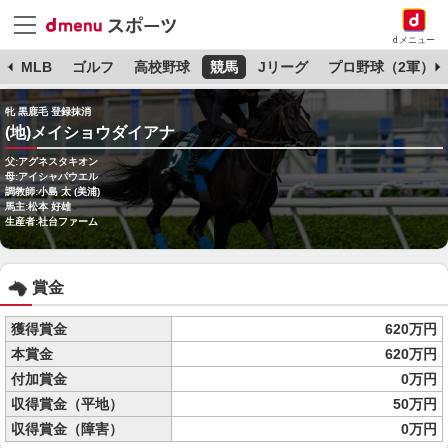
dメニュー
球
MLB
ゴルフ
高校野球
競馬
Jリーグ
プロ野球（2軍）
牝 黒鹿毛 登録抹消
(地)メイショウダイアナ
父:アグネスタキオン
母:アイシャパウエル
調教師:小島 太 (美浦)
馬主:松本 好雄
生産者:社台ファーム
賞金
獲得賞金
620万円
本賞金
620万円
付加賞金
0万円
収得賞金（平地）
50万円
収得賞金（障害）
0万円