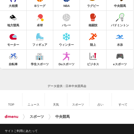
大相撲
Bリーグ
NBA
ラグビー
中央競馬
地方競馬
卓球
バレー
格闘技
バドミントン
モーター
フィギュア
ウィンター
陸上
水泳
自転車
学生スポーツ
Doスポーツ
ビジネス
eスポーツ
データ提供：日本中央競馬会
TOP
ニュース
天気
スポーツ
占い
すべて
スポーツ
中央競馬
サイトご利用にあたって