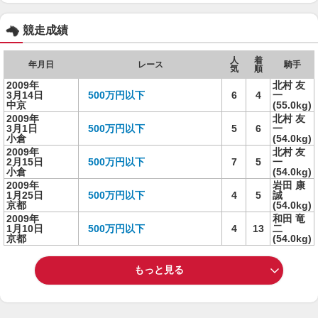
競走成績
人
着
年月日
レース
騎手
気
順
2009年
北村 友
3月14日
500万円以下
6
4
一
中京
(55.0kg)
2009年
北村 友
3月1日
500万円以下
5
6
一
小倉
(54.0kg)
2009年
北村 友
2月15日
500万円以下
7
5
一
小倉
(54.0kg)
2009年
岩田 康
1月25日
500万円以下
4
5
誠
京都
(54.0kg)
2009年
和田 竜
1月10日
500万円以下
4
13
二
京都
(54.0kg)
もっと見る