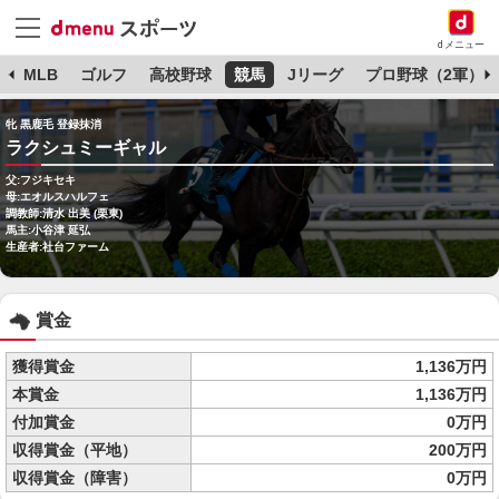
dメニュー
球
MLB
ゴルフ
高校野球
競馬
Jリーグ
プロ野球（2軍）
牝 黒鹿毛 登録抹消
ラクシュミーギャル
父:フジキセキ
母:エオルスハルフェ
調教師:清水 出美 (栗東)
馬主:小谷津 延弘
生産者:社台ファーム
賞金
獲得賞金
1,136万円
本賞金
1,136万円
付加賞金
0万円
収得賞金（平地）
200万円
収得賞金（障害）
0万円