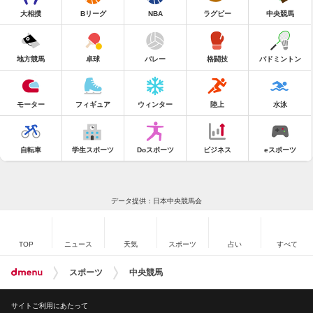
大相撲
Bリーグ
NBA
ラグビー
中央競馬
地方競馬
卓球
バレー
格闘技
バドミントン
モーター
フィギュア
ウィンター
陸上
水泳
自転車
学生スポーツ
Doスポーツ
ビジネス
eスポーツ
データ提供：日本中央競馬会
TOP
ニュース
天気
スポーツ
占い
すべて
スポーツ
中央競馬
サイトご利用にあたって