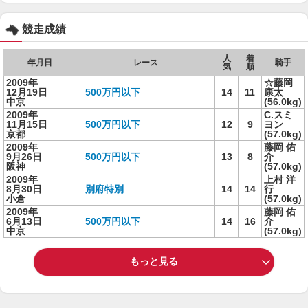
競走成績
人
着
年月日
レース
騎手
気
順
2009年
☆藤岡
12月19日
500万円以下
14
11
康太
中京
(56.0kg)
2009年
C.スミ
11月15日
500万円以下
12
9
ヨン
京都
(57.0kg)
2009年
藤岡 佑
9月26日
500万円以下
13
8
介
阪神
(57.0kg)
2009年
上村 洋
8月30日
別府特別
14
14
行
小倉
(57.0kg)
2009年
藤岡 佑
6月13日
500万円以下
14
16
介
中京
(57.0kg)
もっと見る