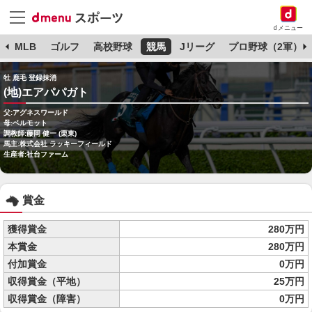
dメニュー
球
MLB
ゴルフ
高校野球
競馬
Jリーグ
プロ野球（2軍）
牡 鹿毛 登録抹消
(地)エアパパガト
父:アグネスワールド
母:ベルモット
調教師:藤岡 健一 (栗東)
馬主:株式会社 ラッキーフィールド
生産者:社台ファーム
賞金
獲得賞金
280万円
本賞金
280万円
付加賞金
0万円
収得賞金（平地）
25万円
収得賞金（障害）
0万円