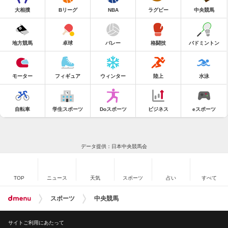
大相撲
Bリーグ
NBA
ラグビー
中央競馬
地方競馬
卓球
バレー
格闘技
バドミントン
モーター
フィギュア
ウィンター
陸上
水泳
自転車
学生スポーツ
Doスポーツ
ビジネス
eスポーツ
データ提供：日本中央競馬会
TOP
ニュース
天気
スポーツ
占い
すべて
スポーツ
中央競馬
サイトご利用にあたって