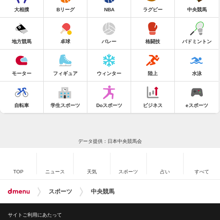
大相撲
Bリーグ
NBA
ラグビー
中央競馬
地方競馬
卓球
バレー
格闘技
バドミントン
モーター
フィギュア
ウィンター
陸上
水泳
自転車
学生スポーツ
Doスポーツ
ビジネス
eスポーツ
データ提供：日本中央競馬会
TOP
ニュース
天気
スポーツ
占い
すべて
スポーツ
中央競馬
サイトご利用にあたって