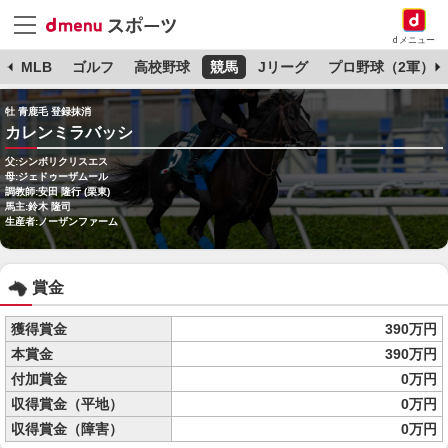
dメニュー
球
MLB
ゴルフ
高校野球
競馬
Jリーグ
プロ野球（2軍）
牡 青鹿毛 登録抹消
カレンミラバッシ
父:シンボリクリスエス
母:ジェドゥーザムール
調教師:安田 隆行 (栗東)
馬主:鈴木 隆司
生産者:ノーザンファーム
賞金
獲得賞金
390万円
本賞金
390万円
付加賞金
0万円
収得賞金（平地）
0万円
収得賞金（障害）
0万円