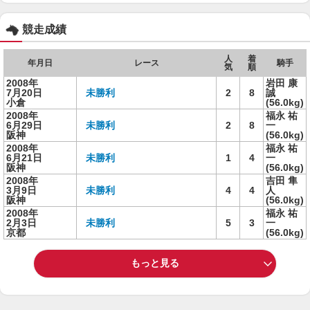
競走成績
人
着
年月日
レース
騎手
気
順
2008年
岩田 康
7月20日
未勝利
2
8
誠
小倉
(56.0kg)
2008年
福永 祐
6月29日
未勝利
2
8
一
阪神
(56.0kg)
2008年
福永 祐
6月21日
未勝利
1
4
一
阪神
(56.0kg)
2008年
吉田 隼
3月9日
未勝利
4
4
人
阪神
(56.0kg)
2008年
福永 祐
2月3日
未勝利
5
3
一
京都
(56.0kg)
もっと見る