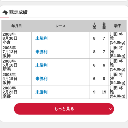
競走成績
人
着
年月日
レース
騎手
気
順
2008年
川田 将
8月30日
未勝利
8
7
雅
小倉
(54.0kg)
2008年
川田 将
7月13日
未勝利
8
7
雅
阪神
(54.0kg)
2008年
川田 将
5月10日
未勝利
6
6
雅
新潟
(54.0kg)
2008年
川田 将
4月19日
未勝利
6
8
雅
阪神
(54.0kg)
2008年
川田 将
2月23日
未勝利
9
15
雅
京都
(54.0kg)
もっと見る