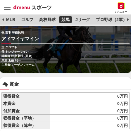
dメニュー
球
MLB
ゴルフ
高校野球
競馬
Jリーグ
プロ野球（2軍）
牝 栗毛 登録抹消
アドマイヤマイン
父:クロフネ
母:トレジャーマイン
調教師:松永 幹夫 (栗東)
馬主:近藤 利一
生産者:ノーザンファーム
賞金
獲得賞金
0万円
本賞金
0万円
付加賞金
0万円
収得賞金（平地）
0万円
収得賞金（障害）
0万円