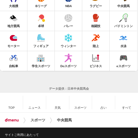
大相撲
Bリーグ
NBA
ラグビー
中央競馬
地方競馬
卓球
バレー
格闘技
バドミントン
モーター
フィギュア
ウィンター
陸上
水泳
自転車
学生スポーツ
Doスポーツ
ビジネス
eスポーツ
データ提供：日本中央競馬会
TOP
ニュース
天気
スポーツ
占い
すべて
スポーツ
中央競馬
サイトご利用にあたって