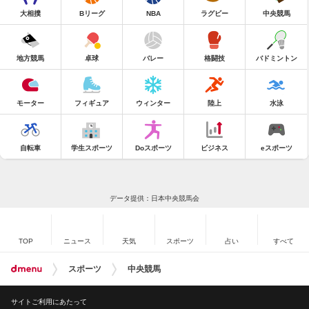
大相撲
Bリーグ
NBA
ラグビー
中央競馬
地方競馬
卓球
バレー
格闘技
バドミントン
モーター
フィギュア
ウィンター
陸上
水泳
自転車
学生スポーツ
Doスポーツ
ビジネス
eスポーツ
データ提供：日本中央競馬会
TOP
ニュース
天気
スポーツ
占い
すべて
スポーツ
中央競馬
サイトご利用にあたって