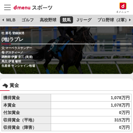
dメニュー
球
MLB
ゴルフ
高校野球
競馬
Jリーグ
プロ野球（2軍）
牡 栗毛 登録抹消
(地)ラプレ
父:マーベラスサンデー
母:デスティーノ
調教師:伊藤 圭三 (美浦)
馬主:伊達 敏明
生産者:サンシャイン牧場
賞金
獲得賞金
1,078万円
本賞金
1,078万円
付加賞金
0万円
収得賞金（平地）
315万円
収得賞金（障害）
0万円