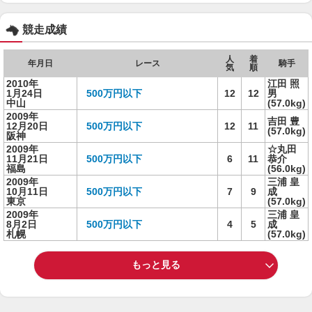
競走成績
人
着
年月日
レース
騎手
気
順
2010年
江田 照
1月24日
500万円以下
12
12
男
中山
(57.0kg)
2009年
吉田 豊
12月20日
500万円以下
12
11
(57.0kg)
阪神
2009年
☆丸田
11月21日
500万円以下
6
11
恭介
福島
(56.0kg)
2009年
三浦 皇
10月11日
500万円以下
7
9
成
東京
(57.0kg)
2009年
三浦 皇
8月2日
500万円以下
4
5
成
札幌
(57.0kg)
もっと見る