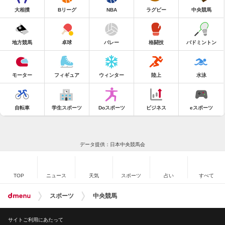
大相撲
Bリーグ
NBA
ラグビー
中央競馬
地方競馬
卓球
バレー
格闘技
バドミントン
モーター
フィギュア
ウィンター
陸上
水泳
自転車
学生スポーツ
Doスポーツ
ビジネス
eスポーツ
データ提供：日本中央競馬会
TOP
ニュース
天気
スポーツ
占い
すべて
スポーツ
中央競馬
サイトご利用にあたって