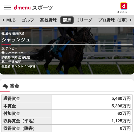
dメニュー
球
MLB
ゴルフ
高校野球
競馬
Jリーグ
プロ野球（2軍）
牝 鹿毛 登録抹消
シャランジュ
父:テンビー
母:レパーティー
調教師:本間 忍 (美浦)
馬主:伊達 敏明
生産者:サンシャイン牧場
賞金
獲得賞金
5,460万円
本賞金
5,398万円
付加賞金
62万円
収得賞金（平地）
1,125万円
収得賞金（障害）
0万円