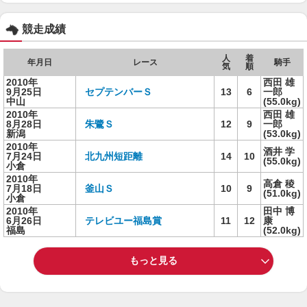
競走成績
人
着
年月日
レース
騎手
気
順
2010年
西田 雄
9月25日
セプテンバーＳ
13
6
一郎
中山
(55.0kg)
2010年
西田 雄
8月28日
朱鷺Ｓ
12
9
一郎
新潟
(53.0kg)
2010年
酒井 学
7月24日
北九州短距離
14
10
(55.0kg)
小倉
2010年
高倉 稜
7月18日
釜山Ｓ
10
9
(51.0kg)
小倉
2010年
田中 博
6月26日
テレビユー福島賞
11
12
康
福島
(52.0kg)
もっと見る