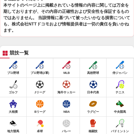
本サイトのページ上に掲載されている情報の内容に関しては万全を
期しておりますが、その内容の正確性および安全性を保証するもの
ではありません。 当該情報に基づいて被ったいかなる損害について
も、株式会社NTTドコモおよび情報提供者は一切の責任を負いかね
ます。
競技一覧
プロ野球
プロ野球(2軍)
MLB
高校野球
侍ジャパン
ゴルフ
Jリーグ
海外サッカー
日本代表
テニス
大相撲
Bリーグ
NBA
ラグビー
中央競馬
地方競馬
卓球
バレー
格闘技
バドミントン