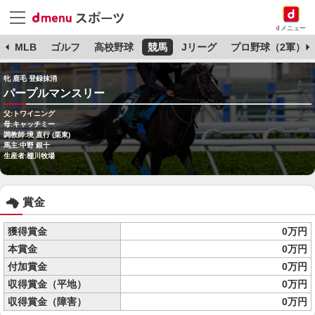
dメニュー
球
MLB
ゴルフ
高校野球
競馬
Jリーグ
プロ野球（2軍）
牝 鹿毛 登録抹消
パープルマンスリー
父:トワイニング
母:キャッチミー
調教師:境 直行 (栗東)
馬主:中野 銀十
生産者:棚川牧場
賞金
獲得賞金
0万円
本賞金
0万円
付加賞金
0万円
収得賞金（平地）
0万円
収得賞金（障害）
0万円