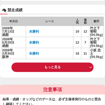
競走成績
人
着
年月日
レース
騎手
気
順
2008年
竹之下
7月13日
未勝利
10
12
智昭
函館
(54.0kg)
2008年
竹之下
6月29日
未勝利
12
7
智昭
函館
(54.0kg)
2008年
小坂 忠
3月30日
未勝利
16
11
士
阪神
(54.0kg)
もっと見る
注意事項
結果・成績・オッズなどのデータは、必ず主催者発行のものと照合
し確認してください。