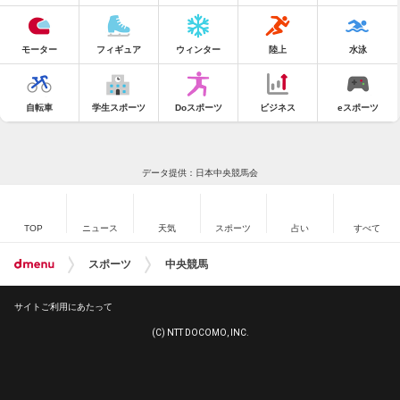
モーター
フィギュア
ウィンター
陸上
水泳
自転車
学生スポーツ
Doスポーツ
ビジネス
eスポーツ
データ提供：日本中央競馬会
TOP
ニュース
天気
スポーツ
占い
すべて
スポーツ
中央競馬
サイトご利用にあたって
(C) NTT DOCOMO, INC.