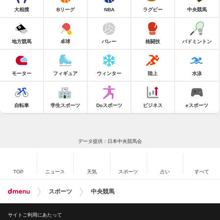
大相撲
Bリーグ
NBA
ラグビー
中央競馬
地方競馬
卓球
バレー
格闘技
バドミントン
モーター
フィギュア
ウィンター
陸上
水泳
自転車
学生スポーツ
Doスポーツ
ビジネス
eスポーツ
データ提供：日本中央競馬会
TOP
ニュース
天気
スポーツ
占い
すべて
スポーツ
中央競馬
サイトご利用にあたって