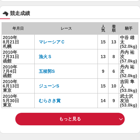
競走成績
人
着
年月日
レース
騎手
気
順
2010年
中谷 雄
8月21日
マレーシアＣ
15
13
太
札幌
(52.0kg)
2010年
丹内 祐
7月31日
漁火Ｓ
13
8
次
函館
(57.0kg)
2010年
丹内 祐
7月4日
五稜郭S
9
6
次
函館
(52.0kg)
2010年
吉田 隼
6月13日
ジューンS
15
10
人
東京
(53.0kg)
2010年
武士沢
5月30日
むらさき賞
14
9
友治
東京
(53.0kg)
もっと見る