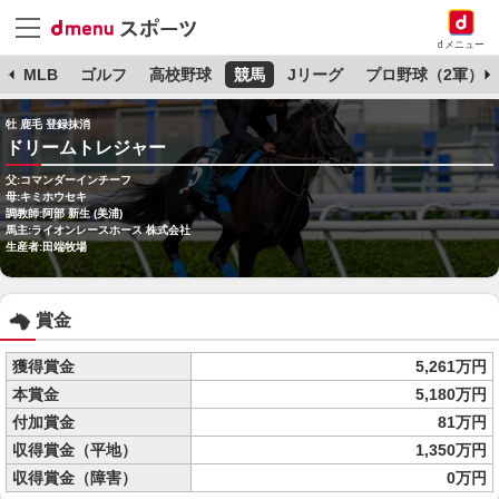
dメニュー
球
MLB
ゴルフ
高校野球
競馬
Jリーグ
プロ野球（2軍）
牡 鹿毛 登録抹消
ドリームトレジャー
父:コマンダーインチーフ
母:キミホウセキ
調教師:阿部 新生 (美浦)
馬主:ライオンレースホース 株式会社
生産者:田端牧場
賞金
獲得賞金
5,261万円
本賞金
5,180万円
付加賞金
81万円
収得賞金（平地）
1,350万円
収得賞金（障害）
0万円