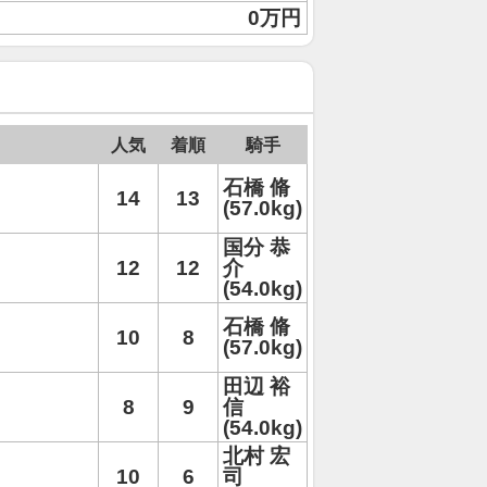
0万円
人気
着順
騎手
石橋 脩
14
13
(57.0kg)
国分 恭
12
12
介
(54.0kg)
石橋 脩
10
8
(57.0kg)
田辺 裕
8
9
信
(54.0kg)
北村 宏
10
6
司