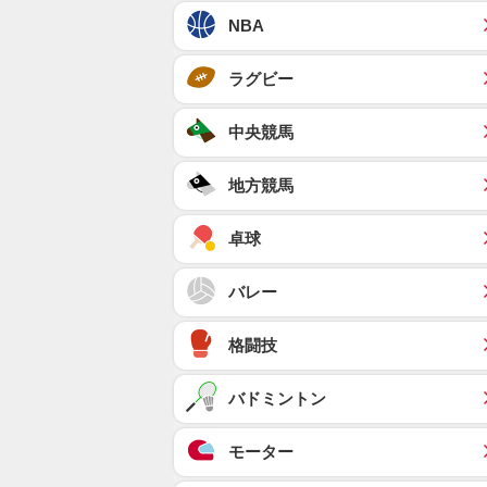
NBA
ラグビー
中央競馬
地方競馬
卓球
バレー
格闘技
バドミントン
モーター