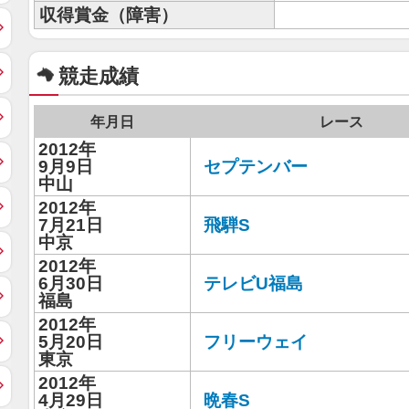
収得賞金（障害）
競走成績
年月日
レース
2012年
9月9日
セプテンバー
中山
2012年
7月21日
飛騨S
中京
2012年
6月30日
テレビU福島
福島
2012年
5月20日
フリーウェイ
東京
2012年
4月29日
晩春S