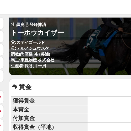
牡 黒鹿毛 登録抹消
トーホウカイザー
父:ステイゴールド
母:テルノシュウスケ
調教師:高橋 裕 (美浦)
馬主:東豊物産 株式会社
生産者:長谷川 一男
賞金
獲得賞金
本賞金
付加賞金
収得賞金（平地）