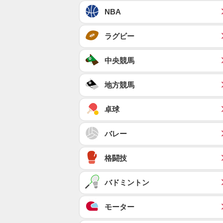
NBA
ラグビー
中央競馬
地方競馬
卓球
バレー
格闘技
バドミントン
モーター