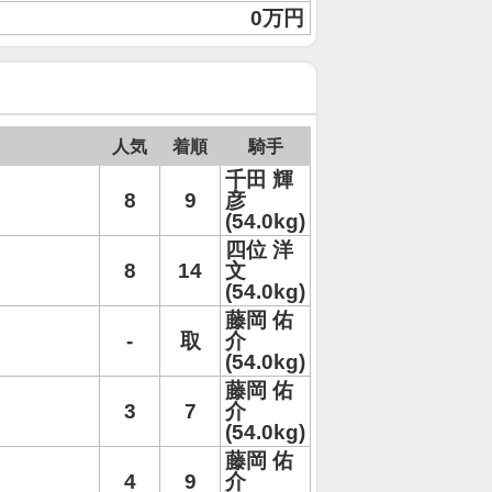
0万円
人気
着順
騎手
千田 輝
8
9
彦
(54.0kg)
四位 洋
8
14
文
(54.0kg)
藤岡 佑
-
取
介
(54.0kg)
藤岡 佑
3
7
介
(54.0kg)
藤岡 佑
4
9
介