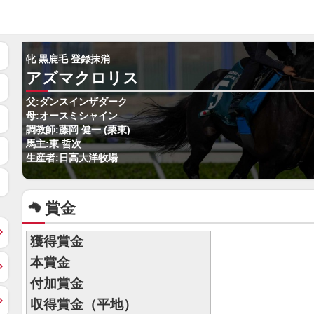
牝 黒鹿毛 登録抹消
アズマクロリス
父:ダンスインザダーク
母:オースミシャイン
調教師:藤岡 健一 (栗東)
馬主:東 哲次
生産者:日高大洋牧場
賞金
獲得賞金
本賞金
付加賞金
収得賞金（平地）