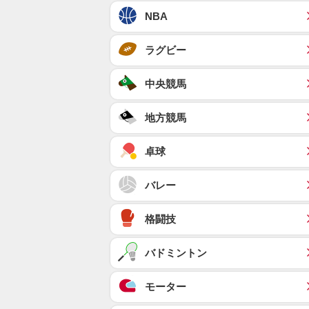
NBA
ラグビー
中央競馬
地方競馬
卓球
バレー
格闘技
バドミントン
モーター