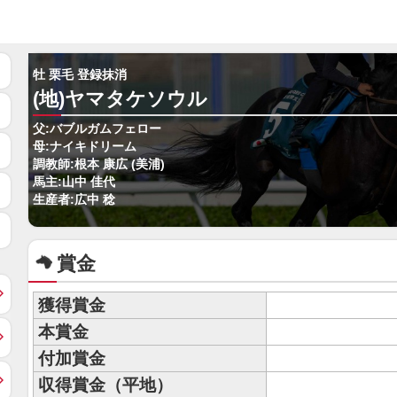
牡 栗毛 登録抹消
(地)ヤマタケソウル
父:バブルガムフェロー
母:ナイキドリーム
調教師:根本 康広 (美浦)
馬主:山中 佳代
生産者:広中 稔
賞金
獲得賞金
本賞金
付加賞金
収得賞金（平地）