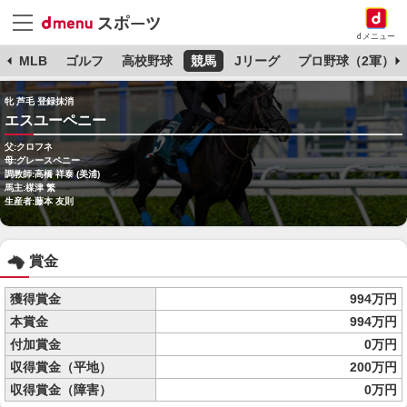
dメニュー
球
MLB
ゴルフ
高校野球
競馬
Jリーグ
プロ野球（2軍）
牝 芦毛 登録抹消
エスユーペニー
父:クロフネ
母:グレースペニー
調教師:高橋 祥泰 (美浦)
馬主:楳津 繁
生産者:藤本 友則
賞金
獲得賞金
994万円
本賞金
994万円
付加賞金
0万円
収得賞金（平地）
200万円
収得賞金（障害）
0万円