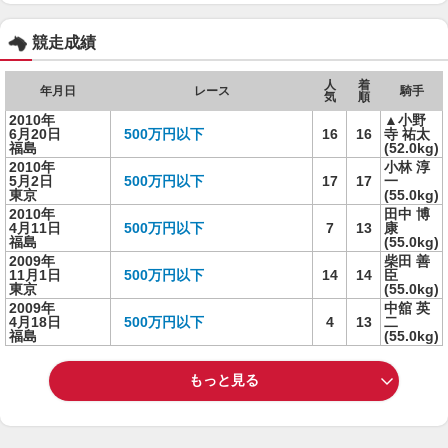
競走成績
人
着
年月日
レース
騎手
気
順
2010年
▲小野
6月20日
500万円以下
16
16
寺 祐太
福島
(52.0kg)
2010年
小林 淳
5月2日
500万円以下
17
17
一
東京
(55.0kg)
2010年
田中 博
4月11日
500万円以下
7
13
康
福島
(55.0kg)
2009年
柴田 善
11月1日
500万円以下
14
14
臣
東京
(55.0kg)
2009年
中舘 英
4月18日
500万円以下
4
13
二
福島
(55.0kg)
もっと見る