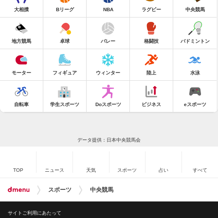
大相撲
Bリーグ
NBA
ラグビー
中央競馬
地方競馬
卓球
バレー
格闘技
バドミントン
モーター
フィギュア
ウィンター
陸上
水泳
自転車
学生スポーツ
Doスポーツ
ビジネス
eスポーツ
データ提供：日本中央競馬会
TOP
ニュース
天気
スポーツ
占い
すべて
スポーツ
中央競馬
サイトご利用にあたって