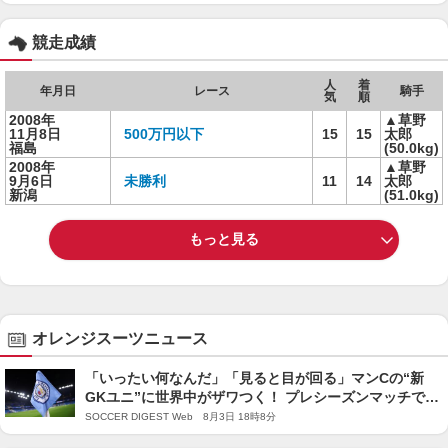
競走成績
人
着
年月日
レース
騎手
気
順
2008年
▲草野
11月8日
500万円以下
15
15
太郎
福島
(50.0kg)
2008年
▲草野
9月6日
未勝利
11
14
太郎
新潟
(51.0kg)
もっと見る
オレンジスーツニュース
「いったい何なんだ」「見ると目が回る」マンCの“新
GKユニ”に世界中がザワつく！ プレシーズンマッチでお
披露目「まるでヒーロースーツ」
SOCCER DIGEST Web 8月3日 18時8分