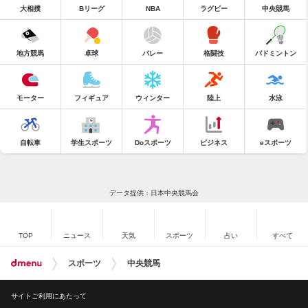
大相撲
Bリーグ
NBA
ラグビー
中央競馬
地方競馬
卓球
バレー
格闘技
バドミントン
モーター
フィギュア
ウィンター
陸上
水泳
自転車
学生スポーツ
Doスポーツ
ビジネス
eスポーツ
データ提供：日本中央競馬会
TOP
ニュース
天気
スポーツ
占い
すべて
スポーツ
中央競馬
サイトご利用にあたって