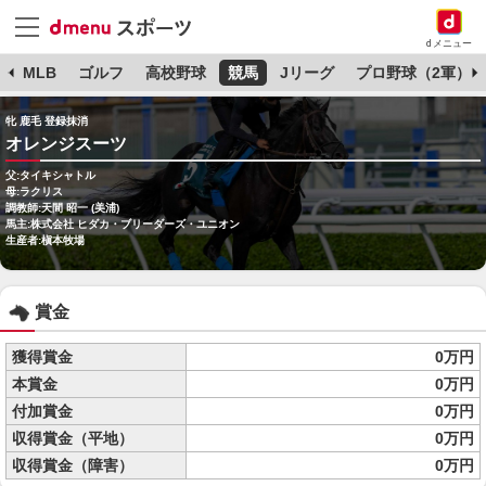
dメニュー
球
MLB
ゴルフ
高校野球
競馬
Jリーグ
プロ野球（2軍）
牝 鹿毛 登録抹消
オレンジスーツ
父:タイキシャトル
母:ラクリス
調教師:天間 昭一 (美浦)
馬主:株式会社 ヒダカ・ブリーダーズ・ユニオン
生産者:槇本牧場
賞金
獲得賞金
0万円
本賞金
0万円
付加賞金
0万円
収得賞金（平地）
0万円
収得賞金（障害）
0万円