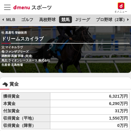
dメニュー
球
MLB
ゴルフ
高校野球
競馬
Jリーグ
プロ野球（2軍）
牡 黒鹿毛 登録抹消
ドリームスカイラブ
父:マイネルラヴ
母:ファンザブリーズ
調教師:高橋 祥泰 (美浦)
馬主:ライオンレースホース 株式会社
生産者:北島牧場
賞金
獲得賞金
6,321万円
本賞金
6,290万円
付加賞金
31万円
収得賞金（平地）
1,550万円
収得賞金（障害）
0万円