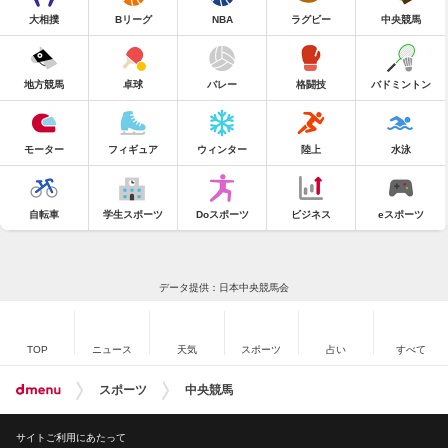
大相撲
Bリーグ
NBA
ラグビー
中央競馬
地方競馬
卓球
バレー
格闘技
バドミントン
モーター
フィギュア
ウィンター
陸上
水泳
自転車
学生スポーツ
Doスポーツ
ビジネス
eスポーツ
データ提供：日本中央競馬会
TOP
ニュース
天気
スポーツ
占い
すべて
スポーツ
中央競馬
サイトご利用にあたって