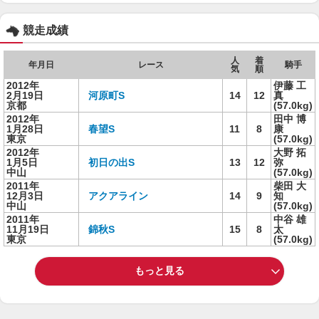
競走成績
人
着
年月日
レース
騎手
気
順
2012年
伊藤 工
2月19日
河原町S
14
12
真
京都
(57.0kg)
2012年
田中 博
1月28日
春望S
11
8
康
東京
(57.0kg)
2012年
大野 拓
1月5日
初日の出S
13
12
弥
中山
(57.0kg)
2011年
柴田 大
12月3日
アクアライン
14
9
知
中山
(57.0kg)
2011年
中谷 雄
11月19日
錦秋S
15
8
太
東京
(57.0kg)
もっと見る