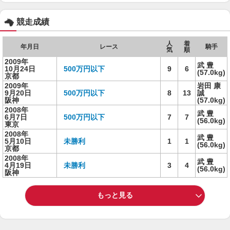
競走成績
人
着
年月日
レース
騎手
気
順
2009年
武 豊
10月24日
500万円以下
9
6
(57.0kg)
京都
2009年
岩田 康
9月20日
500万円以下
8
13
誠
阪神
(57.0kg)
2008年
武 豊
6月7日
500万円以下
7
7
(56.0kg)
東京
2008年
武 豊
5月10日
未勝利
1
1
(56.0kg)
京都
2008年
武 豊
4月19日
未勝利
3
4
(56.0kg)
阪神
もっと見る