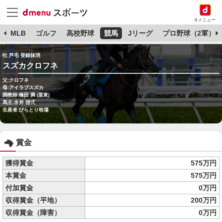
dメニュー
球
MLB
ゴルフ
高校野球
競馬
Jリーグ
プロ野球（2軍）
牡 芦毛 登録抹消
スズカクロフネ
父:クロフネ
母:アイラブスズカ
調教師:橋田 満 (栗東)
馬主:永井 啓弍
生産者:びらとり牧場
賞金
獲得賞金
575万円
本賞金
575万円
付加賞金
0万円
収得賞金（平地）
200万円
収得賞金（障害）
0万円