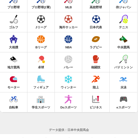
プロ野球
プロ野球(2軍)
MLB
高校野球
侍ジャパン
ゴルフ
Jリーグ
海外サッカー
日本代表
テニス
大相撲
Bリーグ
NBA
ラグビー
中央競馬
地方競馬
卓球
バレー
格闘技
バドミントン
モーター
フィギュア
ウィンター
陸上
水泳
自転車
学生スポーツ
Doスポーツ
ビジネス
eスポーツ
データ提供：日本中央競馬会