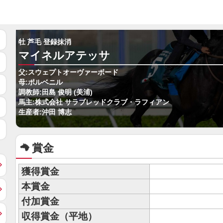
牡 芦毛 登録抹消
マイネルアテッサ
父:スウェプトオーヴァーボード
母:ポルベニル
調教師:田島 俊明 (美浦)
馬主:株式会社 サラブレッドクラブ・ラフィアン
生産者:沖田 博志
賞金
獲得賞金
本賞金
付加賞金
収得賞金（平地）