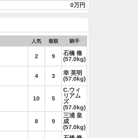
0万円
人気
着順
騎手
石橋 脩
2
9
(57.0kg)
幸 英明
4
3
(57.0kg)
C.ウィ
リアム
10
5
ズ
(57.0kg)
三浦 皇
8
9
成
(57.0kg)
石橋 脩