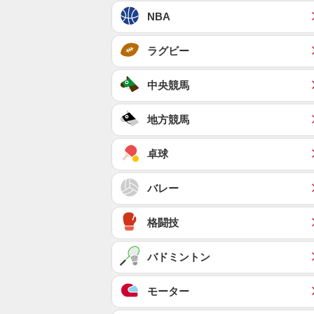
NBA
ラグビー
中央競馬
地方競馬
卓球
バレー
格闘技
バドミントン
モーター