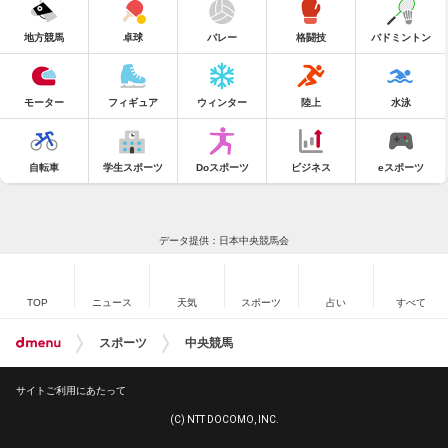
地方競馬
卓球
バレー
格闘技
バドミントン
モーター
フィギュア
ウィンター
陸上
水泳
自転車
学生スポーツ
Doスポーツ
ビジネス
eスポーツ
データ提供：日本中央競馬会
TOP
ニュース
天気
スポーツ
占い
すべて
スポーツ
中央競馬
サイトご利用にあたって
(C) NTT DOCOMO, INC.