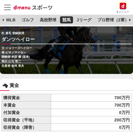
dメニュー
球
MLB
ゴルフ
高校野球
競馬
Jリーグ
プロ野球（2軍）
牡 鹿毛 登録抹消
ダンツヘイロー
父:ジョリーズヘイロー
母:ピサノマイセン
調教師:本田 優 (栗東)
馬主:山元 哲二
生産者:金舛 幸夫
賞金
獲得賞金
700万円
本賞金
700万円
付加賞金
0万円
収得賞金（平地）
200万円
収得賞金（障害）
0万円