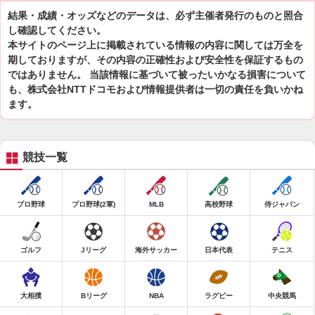
結果・成績・オッズなどのデータは、必ず主催者発行のものと照合
し確認してください。
本サイトのページ上に掲載されている情報の内容に関しては万全を
期しておりますが、その内容の正確性および安全性を保証するもの
ではありません。 当該情報に基づいて被ったいかなる損害について
も、株式会社NTTドコモおよび情報提供者は一切の責任を負いかね
ます。
競技一覧
プロ野球
プロ野球(2軍)
MLB
高校野球
侍ジャパン
ゴルフ
Jリーグ
海外サッカー
日本代表
テニス
大相撲
Bリーグ
NBA
ラグビー
中央競馬