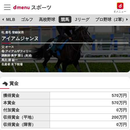
dメニュー
球
MLB
ゴルフ
高校野球
競馬
Jリーグ
プロ野球（2軍）
牝 鹿毛 登録抹消
アイアムジャンヌ
父:オース
母:アイアムザフィリー
調教師:奥平 雅士 (美浦)
馬主:堀 紘一
生産者:木下牧場
賞金
獲得賞金
570万円
本賞金
570万円
付加賞金
0万円
収得賞金（平地）
200万円
収得賞金（障害）
0万円