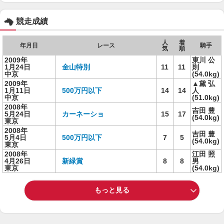
競走成績
人
着
年月日
レース
騎手
気
順
2009年
東川 公
1月24日
金山特別
11
11
則
中京
(54.0kg)
2009年
▲黛 弘
1月11日
500万円以下
14
14
人
中京
(51.0kg)
2008年
吉田 豊
5月24日
カーネーショ
15
17
(54.0kg)
東京
2008年
吉田 豊
5月4日
500万円以下
7
5
(54.0kg)
東京
2008年
江田 照
4月26日
新緑賞
8
8
男
東京
(54.0kg)
もっと見る