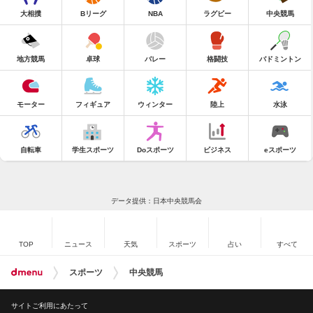
大相撲
Bリーグ
NBA
ラグビー
中央競馬
地方競馬
卓球
バレー
格闘技
バドミントン
モーター
フィギュア
ウィンター
陸上
水泳
自転車
学生スポーツ
Doスポーツ
ビジネス
eスポーツ
データ提供：日本中央競馬会
TOP
ニュース
天気
スポーツ
占い
すべて
スポーツ
中央競馬
サイトご利用にあたって