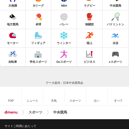
大相撲
Bリーグ
NBA
ラグビー
中央競馬
地方競馬
卓球
バレー
格闘技
バドミントン
モーター
フィギュア
ウィンター
陸上
水泳
自転車
学生スポーツ
Doスポーツ
ビジネス
eスポーツ
データ提供：日本中央競馬会
TOP
ニュース
天気
スポーツ
占い
すべて
スポーツ
中央競馬
サイトご利用にあたって