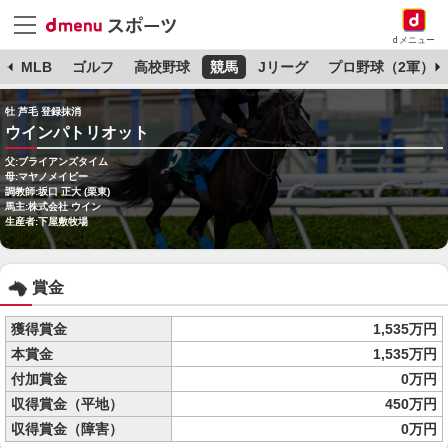
dメニュー
球
MLB
ゴルフ
高校野球
競馬
Jリーグ
プロ野球（2軍）
牡 芦毛 登録抹消
ウインパトリオット
父:ブライアンズタイム
母:マヤノメイビー
調教師:坂口 正大 (栗東)
馬主:株式会社 ウイン
生産者:下屋敷牧場
賞金
獲得賞金
1,535万円
本賞金
1,535万円
付加賞金
0万円
収得賞金（平地）
450万円
収得賞金（障害）
0万円