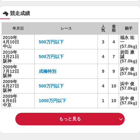
競走成績
人
着
年月日
レース
騎手
気
順
2010年
福永 祐
4月10日
500万円以下
3
4
一
中山
(57.0kg)
2010年
岩田 康
3月21日
500万円以下
4
7
誠
阪神
(57.0kg)
2009年
浜中 俊
7月12日
戎橋特別
9
9
(57.0kg)
阪神
2009年
浜中 俊
6月27日
500万円以下
4
10
(57.0kg)
阪神
2009年
浜中 俊
6月6日
1000万円以下
1
10
(57.0kg)
中京
もっと見る