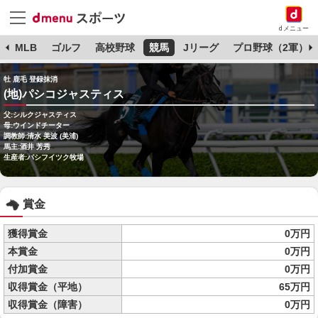
dメニュー
球
MLB
ゴルフ
高校野球
競馬
Jリーグ
プロ野球（2軍）
牡 鹿毛 登録抹消
(地)パシコジャスティス
父:シルクジャスティス
母:ウインドチーター
調教師:清水 美波 (美浦)
馬主:酒井 芳秀
生産者:パシフイツク牧場
賞金
獲得賞金
0万円
本賞金
0万円
付加賞金
0万円
収得賞金（平地）
65万円
収得賞金（障害）
0万円