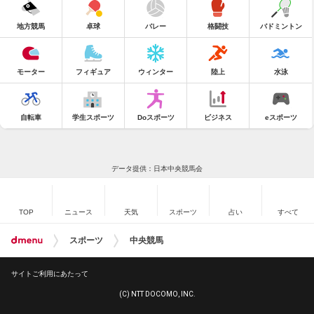
地方競馬
卓球
バレー
格闘技
バドミントン
モーター
フィギュア
ウィンター
陸上
水泳
自転車
学生スポーツ
Doスポーツ
ビジネス
eスポーツ
データ提供：日本中央競馬会
TOP
ニュース
天気
スポーツ
占い
すべて
スポーツ
中央競馬
サイトご利用にあたって
(C) NTT DOCOMO, INC.