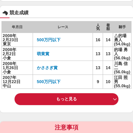
競走成績
人
着
年月日
レース
騎手
気
順
2008年
△的場
2月23日
500万円以下
16
14
勇人
東京
(54.0kg)
2008年
的場 勇
2月2日
萌黄賞
13
13
人
小倉
(56.0kg)
2008年
川島 信
1月26日
かささぎ賞
13
14
二
小倉
(56.0kg)
2007年
江田 照
12月22日
500万円以下
9
10
男
中山
(55.0kg)
もっと見る
注意事項