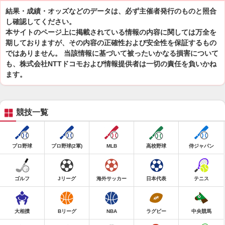
結果・成績・オッズなどのデータは、必ず主催者発行のものと照合
し確認してください。
本サイトのページ上に掲載されている情報の内容に関しては万全を
期しておりますが、その内容の正確性および安全性を保証するもの
ではありません。 当該情報に基づいて被ったいかなる損害について
も、株式会社NTTドコモおよび情報提供者は一切の責任を負いかね
ます。
競技一覧
プロ野球
プロ野球(2軍)
MLB
高校野球
侍ジャパン
ゴルフ
Jリーグ
海外サッカー
日本代表
テニス
大相撲
Bリーグ
NBA
ラグビー
中央競馬