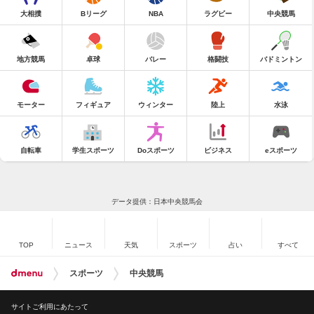
大相撲
Bリーグ
NBA
ラグビー
中央競馬
地方競馬
卓球
バレー
格闘技
バドミントン
モーター
フィギュア
ウィンター
陸上
水泳
自転車
学生スポーツ
Doスポーツ
ビジネス
eスポーツ
データ提供：日本中央競馬会
TOP
ニュース
天気
スポーツ
占い
すべて
スポーツ
中央競馬
サイトご利用にあたって