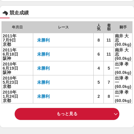
競走成績
人
着
年月日
レース
騎手
気
順
2011年
南井 大
7月9日
未勝利
8
11
志
京都
(60.0kg)
2011年
南井 大
6月18日
未勝利
6
11
志
阪神
(60.0kg)
2010年
出津 孝
6月19日
未勝利
4
5
一
阪神
(60.0kg)
2010年
出津 孝
5月23日
未勝利
5
7
一
京都
(60.0kg)
2010年
出津 孝
1月24日
未勝利
2
8
一
京都
(60.0kg)
もっと見る