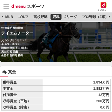
dメニュー
球
MLB
ゴルフ
高校野球
競馬
Jリーグ
プロ野球（2軍）
牡 青鹿毛 登録抹消
テイエムチーター
父:シンボリクリスエス
母:カフェオペラ
調教師:岩元 市三 (栗東)
馬主:竹園 正繼
生産者:石郷岡 雅樹
賞金
獲得賞金
1,894万円
本賞金
1,882万円
付加賞金
12万円
収得賞金（平地）
200万円
収得賞金（障害）
0万円