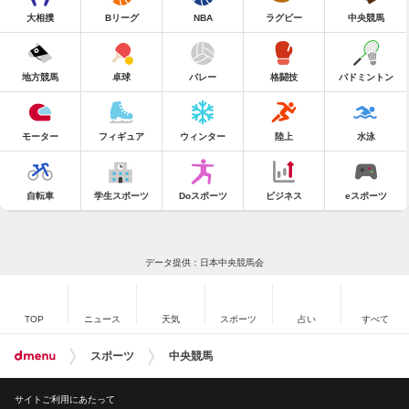
大相撲
Bリーグ
NBA
ラグビー
中央競馬
地方競馬
卓球
バレー
格闘技
バドミントン
モーター
フィギュア
ウィンター
陸上
水泳
自転車
学生スポーツ
Doスポーツ
ビジネス
eスポーツ
データ提供：日本中央競馬会
TOP
ニュース
天気
スポーツ
占い
すべて
スポーツ
中央競馬
サイトご利用にあたって