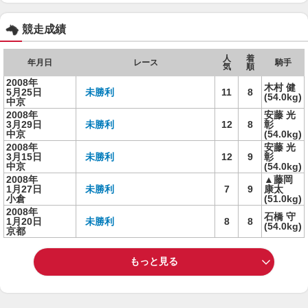
競走成績
人
着
年月日
レース
騎手
気
順
2008年
木村 健
5月25日
未勝利
11
8
(54.0kg)
中京
2008年
安藤 光
3月29日
未勝利
12
8
彰
中京
(54.0kg)
2008年
安藤 光
3月15日
未勝利
12
9
彰
中京
(54.0kg)
2008年
▲藤岡
1月27日
未勝利
7
9
康太
小倉
(51.0kg)
2008年
石橋 守
1月20日
未勝利
8
8
(54.0kg)
京都
もっと見る