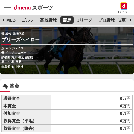
dメニュー
球
MLB
ゴルフ
高校野球
競馬
Jリーグ
プロ野球（2軍）
牝 鹿毛 登録抹消
ブリーズヘイロー
父:キングヘイロー
母:イシノエスパー
調教師:荒川 義之 (栗東)
馬主:中村 勝男
生産者:石田牧場
賞金
獲得賞金
0万円
本賞金
0万円
付加賞金
0万円
収得賞金（平地）
0万円
収得賞金（障害）
0万円