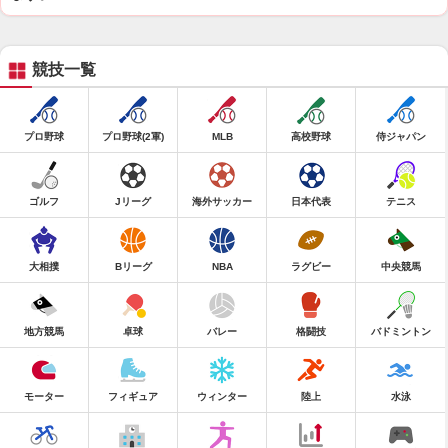
競技一覧
プロ野球
プロ野球(2軍)
MLB
高校野球
侍ジャパン
ゴルフ
Jリーグ
海外サッカー
日本代表
テニス
大相撲
Bリーグ
NBA
ラグビー
中央競馬
地方競馬
卓球
バレー
格闘技
バドミントン
モーター
フィギュア
ウィンター
陸上
水泳