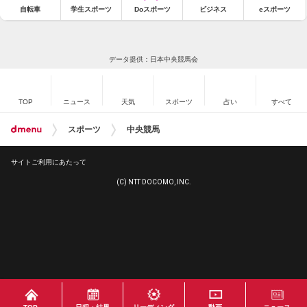
自転車
学生スポーツ
Doスポーツ
ビジネス
eスポーツ
データ提供：日本中央競馬会
TOP
ニュース
天気
スポーツ
占い
すべて
スポーツ
中央競馬
サイトご利用にあたって
(C) NTT DOCOMO, INC.