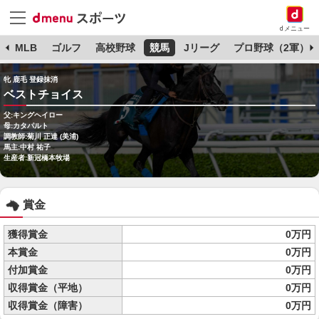
dメニュー
球
MLB
ゴルフ
高校野球
競馬
Jリーグ
プロ野球（2軍）
牝 鹿毛 登録抹消
ベストチョイス
父:キングヘイロー
母:カタパルト
調教師:菊川 正達 (美浦)
馬主:中村 祐子
生産者:新冠橋本牧場
賞金
獲得賞金
0万円
本賞金
0万円
付加賞金
0万円
収得賞金（平地）
0万円
収得賞金（障害）
0万円