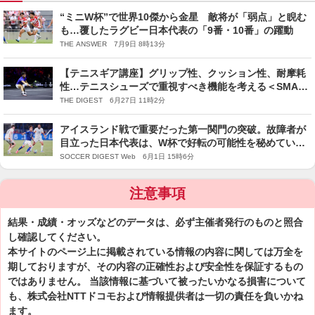
“ミニW杯”で世界10傑から金星 敵将が「弱点」と睨む
も…覆したラグビー日本代表の「9番・10番」の躍動
THE ANSWER 7月9日 8時13分
【テニスギア講座】グリップ性、クッション性、耐摩耗
性…テニスシューズで重視すべき機能を考える＜SMASH
＞
THE DIGEST 6月27日 11時2分
アイスランド戦で重要だった第一関門の突破。故障者が
目立った日本代表は、W杯で好転の可能性を秘めている
【識者コラム】
SOCCER DIGEST Web 6月1日 15時6分
注意事項
結果・成績・オッズなどのデータは、必ず主催者発行のものと照合
し確認してください。
本サイトのページ上に掲載されている情報の内容に関しては万全を
期しておりますが、その内容の正確性および安全性を保証するもの
ではありません。 当該情報に基づいて被ったいかなる損害について
も、株式会社NTTドコモおよび情報提供者は一切の責任を負いかね
ます。