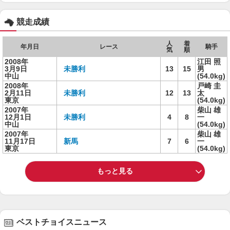
競走成績
人
着
年月日
レース
騎手
気
順
2008年
江田 照
3月9日
未勝利
13
15
男
中山
(54.0kg)
2008年
戸崎 圭
2月11日
未勝利
12
13
太
東京
(54.0kg)
2007年
柴山 雄
12月1日
未勝利
4
8
一
中山
(54.0kg)
2007年
柴山 雄
11月17日
新馬
7
6
一
東京
(54.0kg)
もっと見る
ベストチョイスニュース