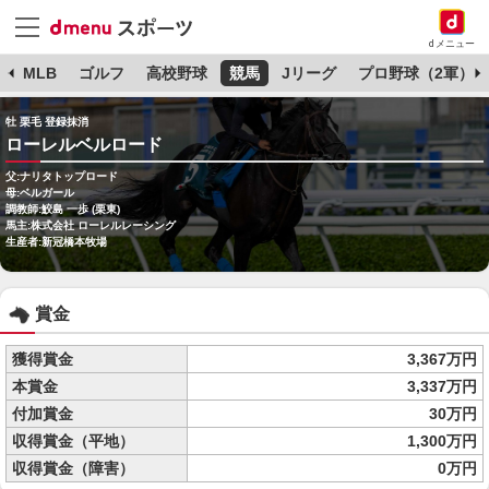
dメニュー
球
MLB
ゴルフ
高校野球
競馬
Jリーグ
プロ野球（2軍）
牡 栗毛 登録抹消
ローレルベルロード
父:ナリタトップロード
母:ベルガール
調教師:鮫島 一歩 (栗東)
馬主:株式会社 ローレルレーシング
生産者:新冠橋本牧場
賞金
獲得賞金
3,367万円
本賞金
3,337万円
付加賞金
30万円
収得賞金（平地）
1,300万円
収得賞金（障害）
0万円