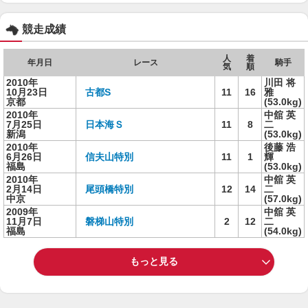
競走成績
人
着
年月日
レース
騎手
気
順
2010年
川田 将
10月23日
古都S
11
16
雅
京都
(53.0kg)
2010年
中舘 英
7月25日
日本海Ｓ
11
8
二
新潟
(53.0kg)
2010年
後藤 浩
6月26日
信夫山特別
11
1
輝
福島
(53.0kg)
2010年
中舘 英
2月14日
尾頭橋特別
12
14
二
中京
(57.0kg)
2009年
中舘 英
11月7日
磐梯山特別
2
12
二
福島
(54.0kg)
もっと見る