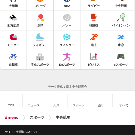
大相撲
Bリーグ
NBA
ラグビー
中央競馬
地方競馬
卓球
バレー
格闘技
バドミントン
モーター
フィギュア
ウィンター
陸上
水泳
自転車
学生スポーツ
Doスポーツ
ビジネス
eスポーツ
データ提供：日本中央競馬会
TOP
ニュース
天気
スポーツ
占い
すべて
スポーツ
中央競馬
サイトご利用にあたって