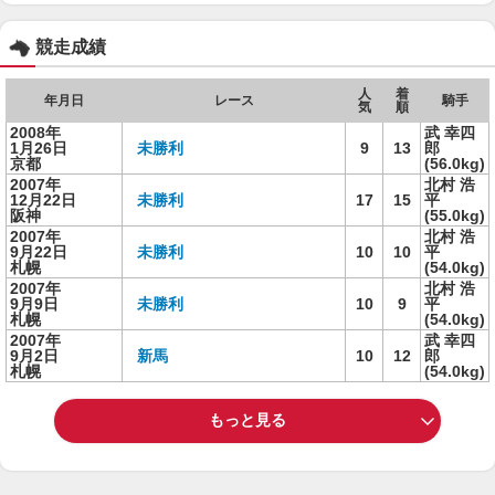
競走成績
人
着
年月日
レース
騎手
気
順
2008年
武 幸四
1月26日
未勝利
9
13
郎
京都
(56.0kg)
2007年
北村 浩
12月22日
未勝利
17
15
平
阪神
(55.0kg)
2007年
北村 浩
9月22日
未勝利
10
10
平
札幌
(54.0kg)
2007年
北村 浩
9月9日
未勝利
10
9
平
札幌
(54.0kg)
2007年
武 幸四
9月2日
新馬
10
12
郎
札幌
(54.0kg)
もっと見る