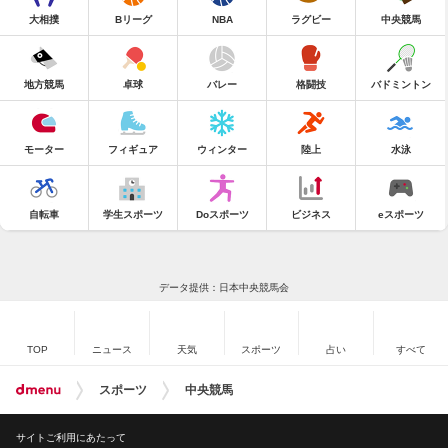
大相撲
Bリーグ
NBA
ラグビー
中央競馬
地方競馬
卓球
バレー
格闘技
バドミントン
モーター
フィギュア
ウィンター
陸上
水泳
自転車
学生スポーツ
Doスポーツ
ビジネス
eスポーツ
データ提供：日本中央競馬会
TOP
ニュース
天気
スポーツ
占い
すべて
スポーツ
中央競馬
サイトご利用にあたって