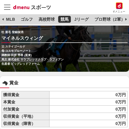
dメニュー
球
MLB
ゴルフ
高校野球
競馬
Jリーグ
プロ野球（2軍）
牡 栗毛 登録抹消
マイネルスウィング
父:ステイゴールド
母:コスモブルーノート
調教師:田所 秀孝 (栗東)
馬主:株式会社 サラブレッドクラブ・ラフィアン
生産者:ビッグレッドファーム
賞金
獲得賞金
0万円
本賞金
0万円
付加賞金
0万円
収得賞金（平地）
0万円
収得賞金（障害）
0万円