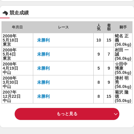
競走成績
人
着
年月日
レース
騎手
気
順
2008年
蛯名 正
5月18日
未勝利
10
15
義
東京
(56.0kg)
2008年
村田 一
5月4日
未勝利
9
7
誠
東京
(56.0kg)
2008年
☆田中
4月19日
未勝利
5
9
博康
中山
(55.0kg)
2008年
津村 明
3月30日
未勝利
8
9
秀
中山
(56.0kg)
2007年
菊沢 隆
12月22日
未勝利
8
15
徳
中山
(55.0kg)
もっと見る