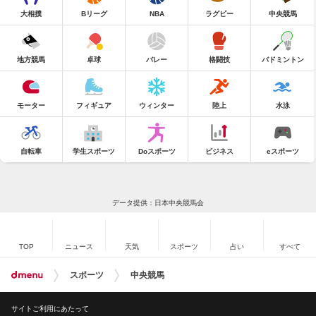
大相撲
Bリーグ
NBA
ラグビー
中央競馬
地方競馬
卓球
バレー
格闘技
バドミントン
モーター
フィギュア
ウィンター
陸上
水泳
自転車
学生スポーツ
Doスポーツ
ビジネス
eスポーツ
データ提供：日本中央競馬会
TOP
ニュース
天気
スポーツ
占い
すべて
スポーツ
中央競馬
サイトご利用にあたって