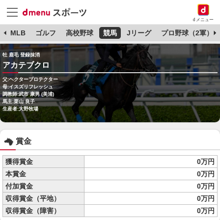
dメニュー
球
MLB
ゴルフ
高校野球
競馬
Jリーグ
プロ野球（2軍）
牡 鹿毛 登録抹消
アカテブクロ
父:ヘクタープロテクター
母:イスズリフレッシュ
調教師:武市 康男 (美浦)
馬主:栗山 良子
生産者:大野牧場
賞金
獲得賞金
0万円
本賞金
0万円
付加賞金
0万円
収得賞金（平地）
0万円
収得賞金（障害）
0万円