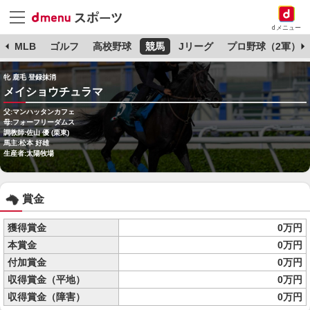
dメニュー
球
MLB
ゴルフ
高校野球
競馬
Jリーグ
プロ野球（2軍）
牝 鹿毛 登録抹消
メイショウチュラマ
父:マンハッタンカフェ
母:フォーフリーダムス
調教師:佐山 優 (栗東)
馬主:松本 好雄
生産者:太陽牧場
賞金
獲得賞金
0万円
本賞金
0万円
付加賞金
0万円
収得賞金（平地）
0万円
収得賞金（障害）
0万円