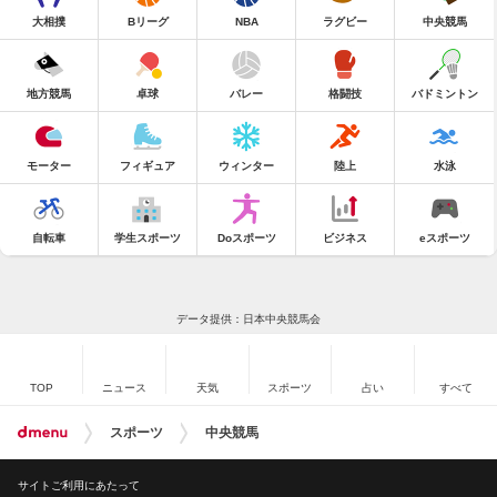
大相撲
Bリーグ
NBA
ラグビー
中央競馬
地方競馬
卓球
バレー
格闘技
バドミントン
モーター
フィギュア
ウィンター
陸上
水泳
自転車
学生スポーツ
Doスポーツ
ビジネス
eスポーツ
データ提供：日本中央競馬会
TOP
ニュース
天気
スポーツ
占い
すべて
スポーツ
中央競馬
サイトご利用にあたって