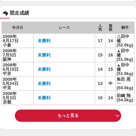
競走成績
人
着
年月日
レース
騎手
気
順
2008年
△田中
8月17日
未勝利
17
14
健
小倉
(52.0kg)
2008年
▲田中
7月5日
未勝利
15
16
健
阪神
(51.0kg)
2008年
▲田中
6月15日
未勝利
14
15
健
中京
(51.0kg)
2008年
角田 晃
5月24日
未勝利
13
中
一
中京
(54.0kg)
2008年
田嶋 翔
5月3日
未勝利
10
14
(54.0kg)
京都
もっと見る