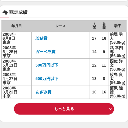
競走成績
人
着
年月日
レース
騎手
気
順
2008年
的場 勇
6月8日
若鮎賞
17
16
人
東京
(56.0kg)
2008年
武 幸四
5月25日
ガーベラ賞
14
9
郎
東京
(56.0kg)
2008年
四位 洋
5月11日
500万円以下
12
11
文
東京
(56.0kg)
2008年
鮫島 良
4月27日
500万円以下
13
8
太
東京
(56.0kg)
2008年
菊沢 隆
3月22日
あざみ賞
10
16
徳
中京
(56.0kg)
もっと見る