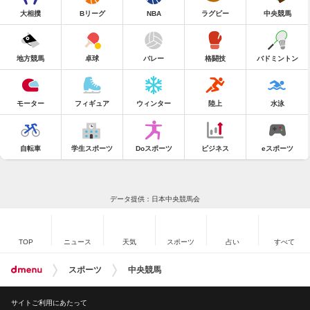
大相撲
Bリーグ
NBA
ラグビー
中央競馬
地方競馬
卓球
バレー
格闘技
バドミントン
モーター
フィギュア
ウィンター
陸上
水泳
自転車
学生スポーツ
Doスポーツ
ビジネス
eスポーツ
データ提供：日本中央競馬会
TOP
ニュース
天気
スポーツ
占い
すべて
スポーツ
中央競馬
サイトご利用にあたって