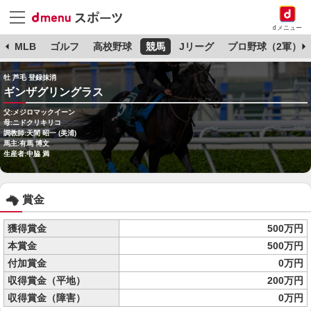
dメニュー
球
MLB
ゴルフ
高校野球
競馬
Jリーグ
プロ野球（2軍）
牡 芦毛 登録抹消
ギンザグリングラス
父:メジロマックイーン
母:ニドクリキリコ
調教師:天間 昭一 (美浦)
馬主:有馬 博文
生産者:中脇 満
賞金
獲得賞金
500万円
本賞金
500万円
付加賞金
0万円
収得賞金（平地）
200万円
収得賞金（障害）
0万円