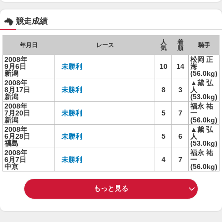
競走成績
人
着
年月日
レース
騎手
気
順
2008年
松岡 正
9月6日
未勝利
10
14
海
新潟
(56.0kg)
2008年
▲黛 弘
8月17日
未勝利
8
3
人
新潟
(53.0kg)
2008年
福永 祐
7月20日
未勝利
5
7
一
新潟
(56.0kg)
2008年
▲黛 弘
6月28日
未勝利
5
6
人
福島
(53.0kg)
2008年
福永 祐
6月7日
未勝利
4
7
一
中京
(56.0kg)
もっと見る