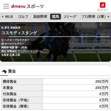
dメニュー
球
MLB
ゴルフ
高校野球
競馬
Jリーグ
プロ野球（2軍）
牡 栗毛 登録抹消
コスモディスタンゲ
父:ヘクタープロテクター
母:モーリフェアリー
調教師:稲葉 隆一 (美浦)
馬主:有限会社 ビッグレッドファーム
生産者:広瀬 正昭
賞金
獲得賞金
255万円
本賞金
255万円
付加賞金
0万円
収得賞金（平地）
0万円
収得賞金（障害）
0万円