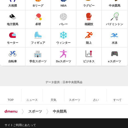
大相撲
Bリーグ
NBA
ラグビー
中央競馬
地方競馬
卓球
バレー
格闘技
バドミントン
モーター
フィギュア
ウィンター
陸上
水泳
自転車
学生スポーツ
Doスポーツ
ビジネス
eスポーツ
データ提供：日本中央競馬会
TOP
ニュース
天気
スポーツ
占い
すべて
スポーツ
中央競馬
サイトご利用にあたって