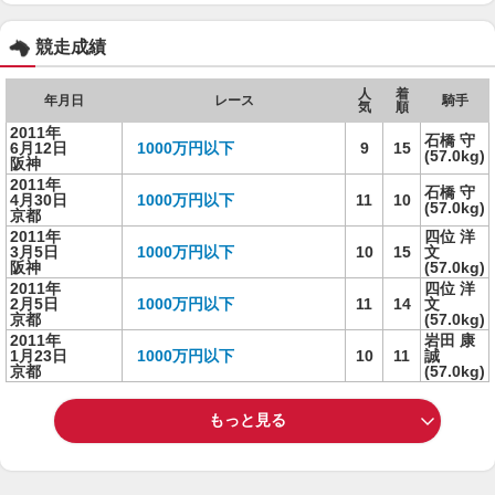
競走成績
人
着
年月日
レース
騎手
気
順
2011年
石橋 守
6月12日
1000万円以下
9
15
(57.0kg)
阪神
2011年
石橋 守
4月30日
1000万円以下
11
10
(57.0kg)
京都
2011年
四位 洋
3月5日
1000万円以下
10
15
文
阪神
(57.0kg)
2011年
四位 洋
2月5日
1000万円以下
11
14
文
京都
(57.0kg)
2011年
岩田 康
1月23日
1000万円以下
10
11
誠
京都
(57.0kg)
もっと見る