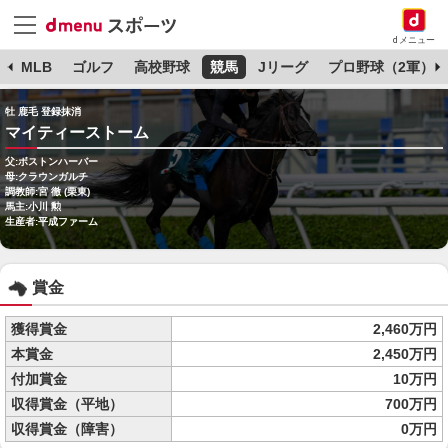
dメニュー
球
MLB
ゴルフ
高校野球
競馬
Jリーグ
プロ野球（2軍）
牡 鹿毛 登録抹消
マイティーストーム
父:ボストンハーバー
母:クラウンガルチ
調教師:宮 徹 (栗東)
馬主:小川 勲
生産者:平成ファーム
賞金
獲得賞金
2,460万円
本賞金
2,450万円
付加賞金
10万円
収得賞金（平地）
700万円
収得賞金（障害）
0万円