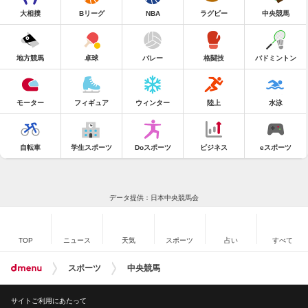
大相撲
Bリーグ
NBA
ラグビー
中央競馬
地方競馬
卓球
バレー
格闘技
バドミントン
モーター
フィギュア
ウィンター
陸上
水泳
自転車
学生スポーツ
Doスポーツ
ビジネス
eスポーツ
データ提供：日本中央競馬会
TOP
ニュース
天気
スポーツ
占い
すべて
スポーツ
中央競馬
サイトご利用にあたって