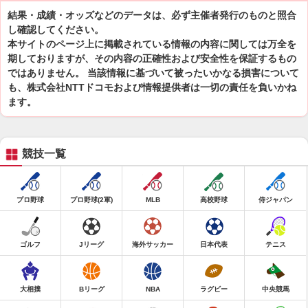
結果・成績・オッズなどのデータは、必ず主催者発行のものと照合
し確認してください。
本サイトのページ上に掲載されている情報の内容に関しては万全を
期しておりますが、その内容の正確性および安全性を保証するもの
ではありません。 当該情報に基づいて被ったいかなる損害について
も、株式会社NTTドコモおよび情報提供者は一切の責任を負いかね
ます。
競技一覧
プロ野球
プロ野球(2軍)
MLB
高校野球
侍ジャパン
ゴルフ
Jリーグ
海外サッカー
日本代表
テニス
大相撲
Bリーグ
NBA
ラグビー
中央競馬