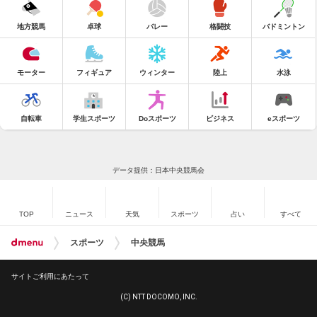
地方競馬
卓球
バレー
格闘技
バドミントン
モーター
フィギュア
ウィンター
陸上
水泳
自転車
学生スポーツ
Doスポーツ
ビジネス
eスポーツ
データ提供：日本中央競馬会
TOP
ニュース
天気
スポーツ
占い
すべて
スポーツ
中央競馬
サイトご利用にあたって
(C) NTT DOCOMO, INC.