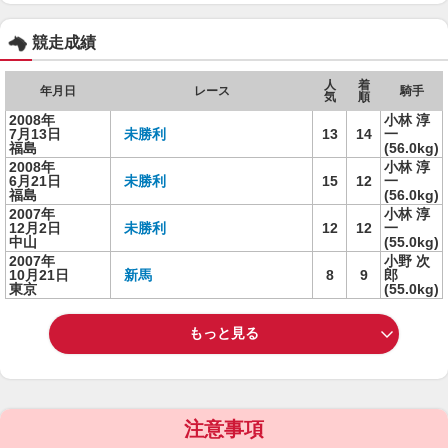
競走成績
人
着
年月日
レース
騎手
気
順
2008年
小林 淳
7月13日
未勝利
13
14
一
福島
(56.0kg)
2008年
小林 淳
6月21日
未勝利
15
12
一
福島
(56.0kg)
2007年
小林 淳
12月2日
未勝利
12
12
一
中山
(55.0kg)
2007年
小野 次
10月21日
新馬
8
9
郎
東京
(55.0kg)
もっと見る
注意事項