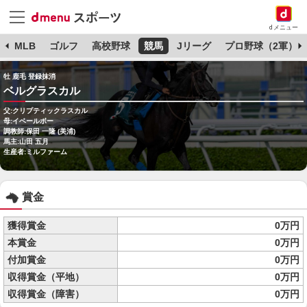
dメニュー
球
MLB
ゴルフ
高校野球
競馬
Jリーグ
プロ野球（2軍）
牡 鹿毛 登録抹消
ベルグラスカル
父:クリプティックラスカル
母:イベールボー
調教師:保田 一隆 (美浦)
馬主:山田 五月
生産者:ミルファーム
賞金
獲得賞金
0万円
本賞金
0万円
付加賞金
0万円
収得賞金（平地）
0万円
収得賞金（障害）
0万円