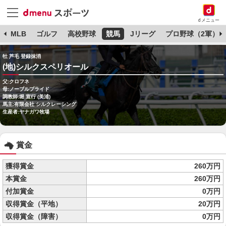
dメニュー
球
MLB
ゴルフ
高校野球
競馬
Jリーグ
プロ野球（2軍）
牡 芦毛 登録抹消
(地)シルクスペリオール
父:クロフネ
母:ノーブルプライド
調教師:堀 宣行 (美浦)
馬主:有限会社 シルクレーシング
生産者:ヤナガワ牧場
賞金
獲得賞金
260万円
本賞金
260万円
付加賞金
0万円
収得賞金（平地）
20万円
収得賞金（障害）
0万円