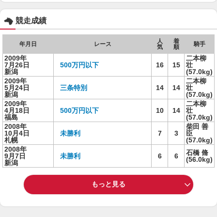
競走成績
人
着
年月日
レース
騎手
気
順
2009年
二本柳
7月26日
500万円以下
16
15
壮
新潟
(57.0kg)
2009年
二本柳
5月24日
三条特別
14
14
壮
新潟
(57.0kg)
2009年
二本柳
4月18日
500万円以下
10
14
壮
福島
(57.0kg)
2008年
柴田 善
10月4日
未勝利
7
3
臣
札幌
(57.0kg)
2008年
石橋 脩
9月7日
未勝利
6
6
(56.0kg)
新潟
もっと見る