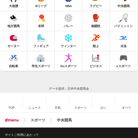
大相撲
Bリーグ
NBA
ラグビー
中央競馬
地方競馬
卓球
バレー
格闘技
バドミントン
モーター
フィギュア
ウィンター
陸上
水泳
自転車
学生スポーツ
Doスポーツ
ビジネス
eスポーツ
データ提供：日本中央競馬会
TOP
ニュース
天気
スポーツ
占い
すべて
スポーツ
中央競馬
サイトご利用にあたって