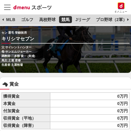
dメニュー
球
MLB
ゴルフ
高校野球
競馬
Jリーグ
プロ野球（2軍）
セン 栗毛 登録抹消
キリシマセブン
父:サイレントハンター
母:サンエムジョーカー
調教師:二本柳 俊一 (美浦)
馬主:土屋 君春
生産者:土屋牧場
賞金
獲得賞金
0万円
本賞金
0万円
付加賞金
0万円
収得賞金（平地）
0万円
収得賞金（障害）
0万円