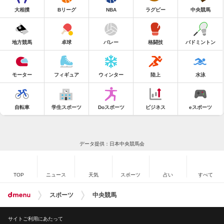
大相撲
Bリーグ
NBA
ラグビー
中央競馬
地方競馬
卓球
バレー
格闘技
バドミントン
モーター
フィギュア
ウィンター
陸上
水泳
自転車
学生スポーツ
Doスポーツ
ビジネス
eスポーツ
データ提供：日本中央競馬会
TOP
ニュース
天気
スポーツ
占い
すべて
スポーツ
中央競馬
サイトご利用にあたって