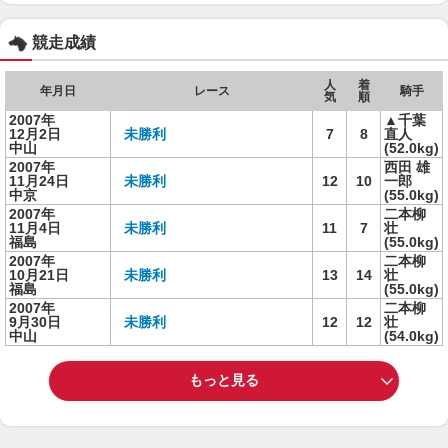
競走成績
人
着
年月日
レース
騎手
気
順
2007年
▲千葉
12月2日
未勝利
7
8
直人
中山
(52.0kg)
2007年
西田 雄
11月24日
未勝利
12
10
一郎
中京
(55.0kg)
2007年
二本柳
11月4日
未勝利
11
7
壮
福島
(55.0kg)
2007年
二本柳
10月21日
未勝利
13
14
壮
福島
(55.0kg)
2007年
二本柳
9月30日
未勝利
12
12
壮
中山
(54.0kg)
もっと見る