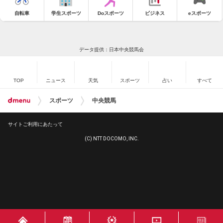
自転車
学生スポーツ
Doスポーツ
ビジネス
eスポーツ
データ提供：日本中央競馬会
TOP
ニュース
天気
スポーツ
占い
すべて
スポーツ
中央競馬
サイトご利用にあたって
(C) NTT DOCOMO, INC.