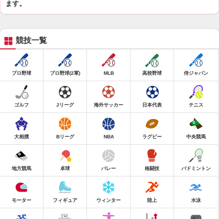
ます。
競技一覧
プロ野球
プロ野球(2軍)
MLB
高校野球
侍ジャパン
ゴルフ
Jリーグ
海外サッカー
日本代表
テニス
大相撲
Bリーグ
NBA
ラグビー
中央競馬
地方競馬
卓球
バレー
格闘技
バドミントン
モーター
フィギュア
ウィンター
陸上
水泳