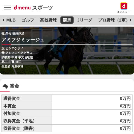
dメニュー
球
MLB
ゴルフ
高校野球
競馬
Jリーグ
プロ野球（2軍）
牝 栗毛 登録抹消
アミフジミラージュ
父:ヒシアケボノ
母:アミフジペアグラス
調教師:中島 敏文 (美浦)
馬主:内藤 好江
生産者:内藤牧場
賞金
獲得賞金
0万円
本賞金
0万円
付加賞金
0万円
収得賞金（平地）
0万円
収得賞金（障害）
0万円