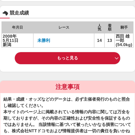
競走成績
人
着
年月日
レース
騎手
気
順
2008年
西田 雄
5月11日
未勝利
14
13
一郎
新潟
(54.0kg)
もっと見る
注意事項
結果・成績・オッズなどのデータは、必ず主催者発行のものと照合
し確認してください。
本サイトのページ上に掲載されている情報の内容に関しては万全を
期しておりますが、その内容の正確性および安全性を保証するもの
ではありません。 当該情報に基づいて被ったいかなる損害について
も、株式会社NTTドコモおよび情報提供者は一切の責任を負いかね