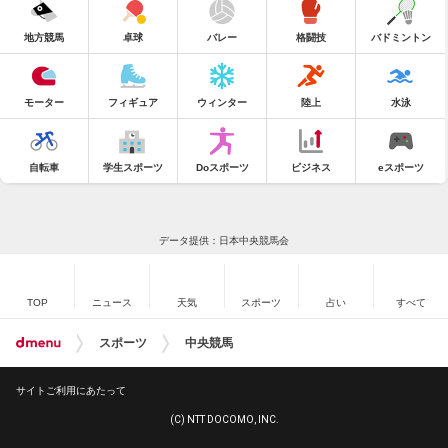
地方競馬
卓球
バレー
格闘技
バドミントン
モーター
フィギュア
ウィンター
陸上
水泳
自転車
学生スポーツ
Doスポーツ
ビジネス
eスポーツ
データ提供：日本中央競馬会
TOP
ニュース
天気
スポーツ
占い
すべて
スポーツ
中央競馬
サイトご利用にあたって
(C) NTT DOCOMO, INC.