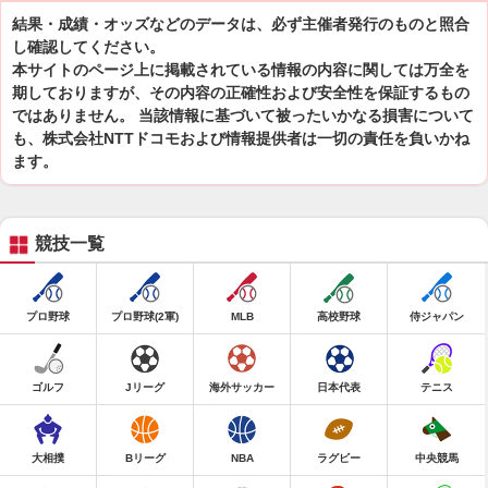
結果・成績・オッズなどのデータは、必ず主催者発行のものと照合
し確認してください。
本サイトのページ上に掲載されている情報の内容に関しては万全を
期しておりますが、その内容の正確性および安全性を保証するもの
ではありません。 当該情報に基づいて被ったいかなる損害について
も、株式会社NTTドコモおよび情報提供者は一切の責任を負いかね
ます。
競技一覧
プロ野球
プロ野球(2軍)
MLB
高校野球
侍ジャパン
ゴルフ
Jリーグ
海外サッカー
日本代表
テニス
大相撲
Bリーグ
NBA
ラグビー
中央競馬