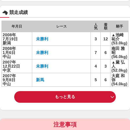
競走成績
人
着
年月日
レース
騎手
気
順
2008年
▲池崎
7月19日
未勝利
3
12
祐介
新潟
(53.0kg)
2008年
南田 雅
1月6日
未勝利
7
6
昭
中山
(56.0kg)
2007年
▲黛 弘
12月22日
未勝利
4
3
人
中京
(52.0kg)
2007年
大庭 和
9月8日
新馬
5
6
弥
中山
(54.0kg)
もっと見る
注意事項