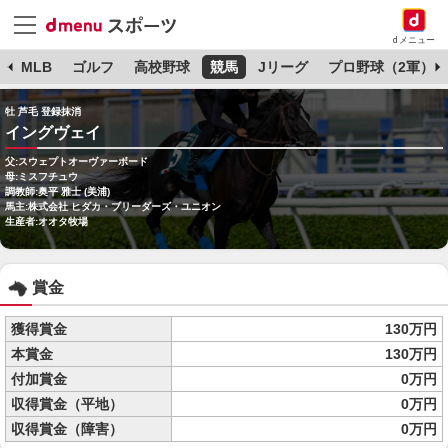
dメニュー
球
MLB
ゴルフ
高校野球
競馬
Jリーグ
プロ野球（2軍）
牡 芦毛 登録抹消
イングヴェイ
父:スウェプトオーヴァーボード
母:ミスフチュウ
調教師:奥平 雅士 (美浦)
馬主:株式会社 ヒダカ・ブリーダーズ・ユニオン
生産者:オオタ牧場
賞金
獲得賞金
130万円
本賞金
130万円
付加賞金
0万円
収得賞金（平地）
0万円
収得賞金（障害）
0万円