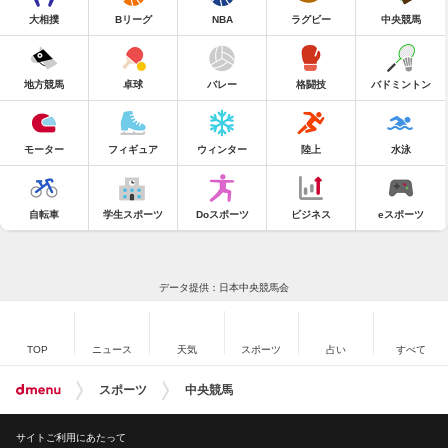
大相撲
Bリーグ
NBA
ラグビー
中央競馬
地方競馬
卓球
バレー
格闘技
バドミントン
モーター
フィギュア
ウィンター
陸上
水泳
自転車
学生スポーツ
Doスポーツ
ビジネス
eスポーツ
データ提供：日本中央競馬会
TOP
ニュース
天気
スポーツ
占い
すべて
スポーツ
中央競馬
サイトご利用にあたって