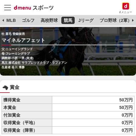
dメニュー
球
MLB
ゴルフ
高校野球
競馬
Jリーグ
プロ野球（2軍）
牡 栗毛 登録抹消
マイネルアフェット
父:ニューイングランド
母:フレーミングラブ
調教師:小西 一男 (美浦)
馬主:株式会社 サラブレッドクラブ・ラフィアン
生産者:谷川 博勝
賞金
獲得賞金
50万円
本賞金
50万円
付加賞金
0万円
収得賞金（平地）
0万円
収得賞金（障害）
0万円