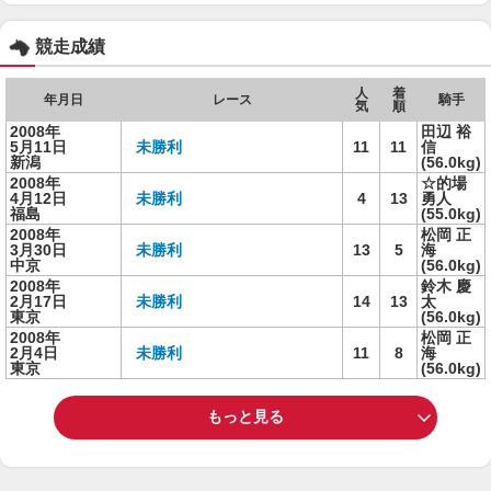
競走成績
人
着
年月日
レース
騎手
気
順
2008年
田辺 裕
5月11日
未勝利
11
11
信
新潟
(56.0kg)
2008年
☆的場
4月12日
未勝利
4
13
勇人
福島
(55.0kg)
2008年
松岡 正
3月30日
未勝利
13
5
海
中京
(56.0kg)
2008年
鈴木 慶
2月17日
未勝利
14
13
太
東京
(56.0kg)
2008年
松岡 正
2月4日
未勝利
11
8
海
東京
(56.0kg)
もっと見る