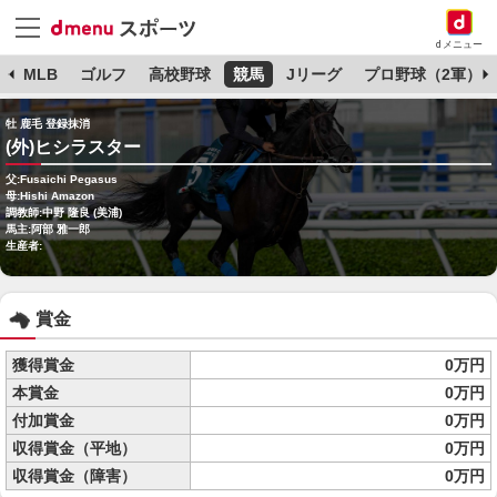
dメニュー
球
MLB
ゴルフ
高校野球
競馬
Jリーグ
プロ野球（2軍）
牡 鹿毛 登録抹消
(外)ヒシラスター
父:Fusaichi Pegasus
母:Hishi Amazon
調教師:中野 隆良 (美浦)
馬主:阿部 雅一郎
生産者:
賞金
獲得賞金
0万円
本賞金
0万円
付加賞金
0万円
収得賞金（平地）
0万円
収得賞金（障害）
0万円