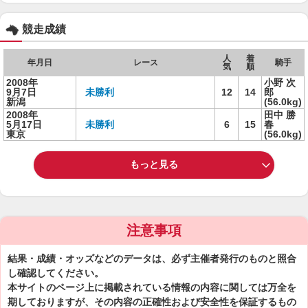
競走成績
人
着
年月日
レース
騎手
気
順
2008年
小野 次
9月7日
未勝利
12
14
郎
新潟
(56.0kg)
2008年
田中 勝
5月17日
未勝利
6
15
春
東京
(56.0kg)
もっと見る
注意事項
結果・成績・オッズなどのデータは、必ず主催者発行のものと照合
し確認してください。
本サイトのページ上に掲載されている情報の内容に関しては万全を
期しておりますが、その内容の正確性および安全性を保証するもの