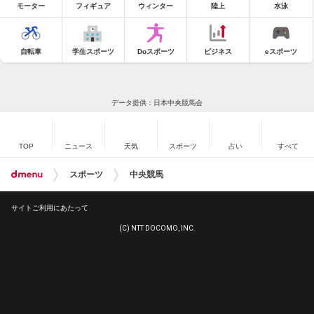
モーター
フィギュア
ウィンター
陸上
水泳
自転車
学生スポーツ
Doスポーツ
ビジネス
eスポーツ
データ提供：日本中央競馬会
TOP
ニュース
天気
スポーツ
占い
すべて
スポーツ
中央競馬
サイトご利用にあたって
(C) NTT DOCOMO, INC.