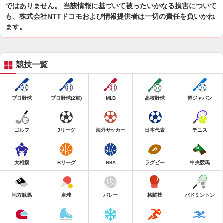
ではありません。 当該情報に基づいて被ったいかなる損害について
も、株式会社NTTドコモおよび情報提供者は一切の責任を負いかね
ます。
競技一覧
プロ野球
プロ野球(2軍)
MLB
高校野球
侍ジャパン
ゴルフ
Jリーグ
海外サッカー
日本代表
テニス
大相撲
Bリーグ
NBA
ラグビー
中央競馬
地方競馬
卓球
バレー
格闘技
バドミントン