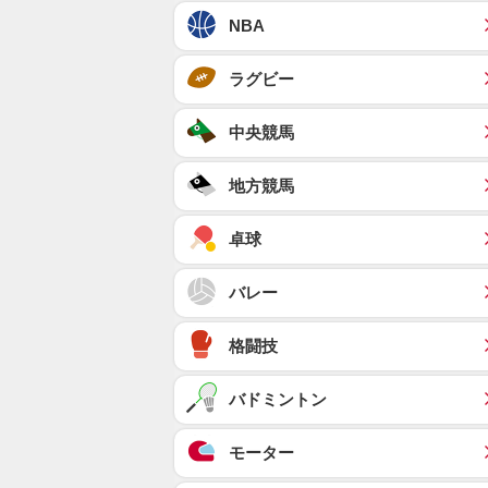
NBA
ラグビー
中央競馬
地方競馬
卓球
バレー
格闘技
バドミントン
モーター