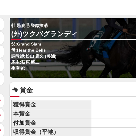
牡 黒鹿毛 登録抹消
(外)ツクバグランディ
父:Grand Slam
母:Hear the Bells
調教師:松山 康久 (美浦)
馬主:荻原 昭二
生産者:
賞金
獲得賞金
本賞金
付加賞金
収得賞金（平地）