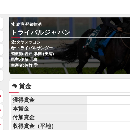
牡 鹿毛 登録抹消
トライバルジャパン
父:タヤスツヨシ
母:トライバルサンダー
調教師:岩戸 孝樹 (美浦)
馬主:伊藤 元庸
生産者:佐竹 学
賞金
獲得賞金
本賞金
付加賞金
収得賞金（平地）