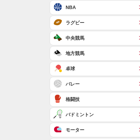
NBA
ラグビー
中央競馬
地方競馬
卓球
バレー
格闘技
バドミントン
モーター