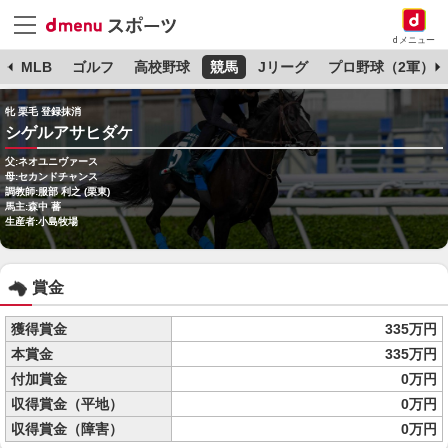
dメニュー
球
MLB
ゴルフ
高校野球
競馬
Jリーグ
プロ野球（2軍）
牝 栗毛 登録抹消
シゲルアサヒダケ
父:ネオユニヴァース
母:セカンドチャンス
調教師:服部 利之 (栗東)
馬主:森中 蕃
生産者:小島牧場
賞金
獲得賞金
335万円
本賞金
335万円
付加賞金
0万円
収得賞金（平地）
0万円
収得賞金（障害）
0万円