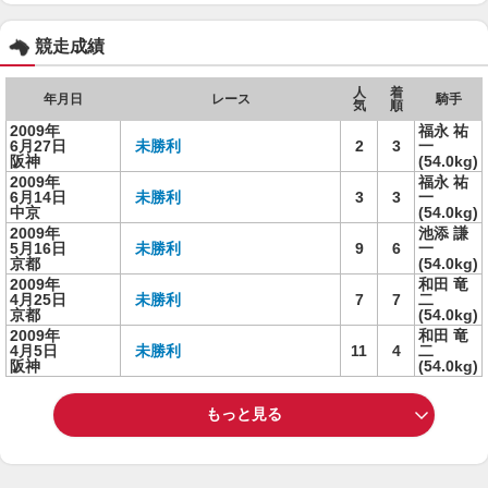
競走成績
人
着
年月日
レース
騎手
気
順
2009年
福永 祐
6月27日
未勝利
2
3
一
阪神
(54.0kg)
2009年
福永 祐
6月14日
未勝利
3
3
一
中京
(54.0kg)
2009年
池添 謙
5月16日
未勝利
9
6
一
京都
(54.0kg)
2009年
和田 竜
4月25日
未勝利
7
7
二
京都
(54.0kg)
2009年
和田 竜
4月5日
未勝利
11
4
二
阪神
(54.0kg)
もっと見る