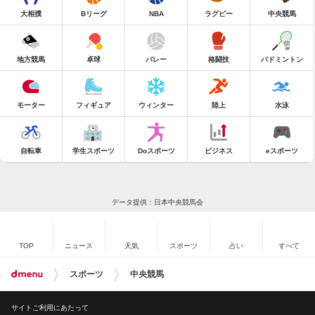
大相撲
Bリーグ
NBA
ラグビー
中央競馬
地方競馬
卓球
バレー
格闘技
バドミントン
モーター
フィギュア
ウィンター
陸上
水泳
自転車
学生スポーツ
Doスポーツ
ビジネス
eスポーツ
データ提供：日本中央競馬会
TOP
ニュース
天気
スポーツ
占い
すべて
スポーツ
中央競馬
サイトご利用にあたって