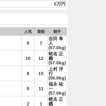
0万円
人気
着順
騎手
吉田 隼
9
7
人
(57.0kg)
蛯名 正
10
12
義
(57.0kg)
上村 洋
8
15
行
(56.0kg)
福永 祐
5
11
一
(57.0kg)
蛯名 正
2
1
義