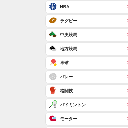
NBA
ラグビー
中央競馬
地方競馬
卓球
バレー
格闘技
バドミントン
モーター