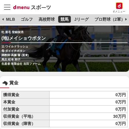
dメニュー
球
MLB
ゴルフ
高校野球
競馬
Jリーグ
プロ野球（2軍）
牝 栗毛 登録抹消
(地)メイショウボタン
父:ワイルドラッシュ
母:ダイイチボタン
調教師:高橋 隆 (栗東)
馬主:松本 和子
生産者:有限会社 吉田ファーム
賞金
獲得賞金
0万円
本賞金
0万円
付加賞金
0万円
収得賞金（平地）
30万円
収得賞金（障害）
0万円