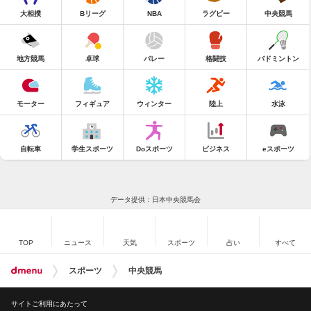
大相撲
Bリーグ
NBA
ラグビー
中央競馬
地方競馬
卓球
バレー
格闘技
バドミントン
モーター
フィギュア
ウィンター
陸上
水泳
自転車
学生スポーツ
Doスポーツ
ビジネス
eスポーツ
データ提供：日本中央競馬会
TOP
ニュース
天気
スポーツ
占い
すべて
スポーツ
中央競馬
サイトご利用にあたって