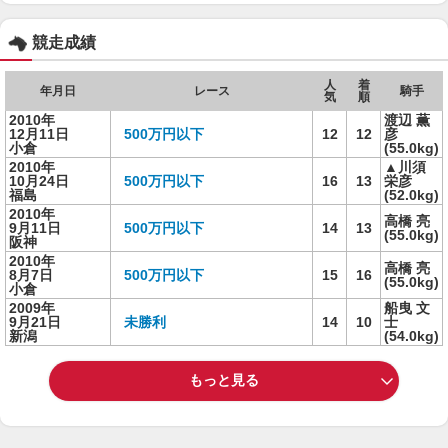
競走成績
人
着
年月日
レース
騎手
気
順
2010年
渡辺 薫
12月11日
500万円以下
12
12
彦
小倉
(55.0kg)
2010年
▲川須
10月24日
500万円以下
16
13
栄彦
福島
(52.0kg)
2010年
高橋 亮
9月11日
500万円以下
14
13
(55.0kg)
阪神
2010年
高橋 亮
8月7日
500万円以下
15
16
(55.0kg)
小倉
2009年
船曳 文
9月21日
未勝利
14
10
士
新潟
(54.0kg)
もっと見る