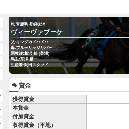
牝 青鹿毛 登録抹消
ヴィーヴァブーケ
父:キングカメハメハ
母:ブルーリッジリバー
調教師:相沢 郁 (美浦)
馬主:芹澤 精一
生産者:岡田スタツド
賞金
獲得賞金
本賞金
付加賞金
収得賞金（平地）