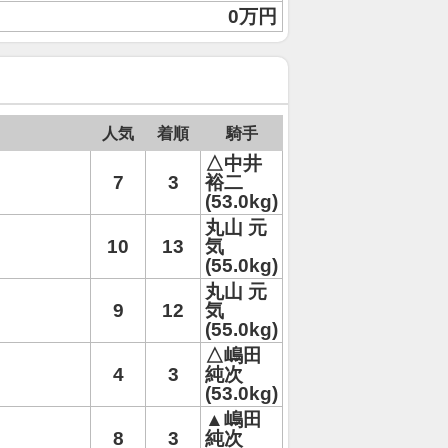
0万円
人気
着順
騎手
△中井
7
3
裕二
(53.0kg)
丸山 元
10
13
気
(55.0kg)
丸山 元
9
12
気
(55.0kg)
△嶋田
4
3
純次
(53.0kg)
▲嶋田
8
3
純次