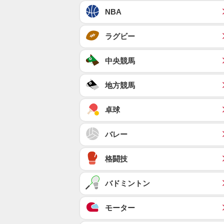
NBA
ラグビー
中央競馬
地方競馬
卓球
バレー
格闘技
バドミントン
モーター